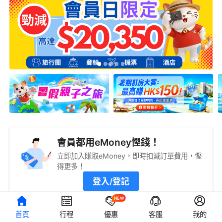
會員都用eMoney慳錢！
立即加入賺取eMoney，即時扣減訂單費用，慳
得更多！
登入/登記
NEW
首頁
行程
優惠
客服
我的
旅遊攻略
查看更多