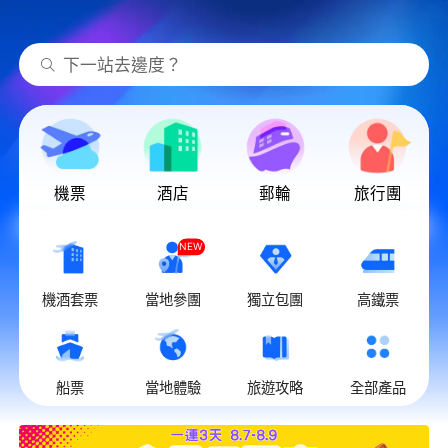
下一站去邊度？
機票
酒店
郵輪
旅行團
NEW
機酒套票
當地參團
獨立包團
高鐵票
船票
當地體驗
旅遊攻略
全部產品