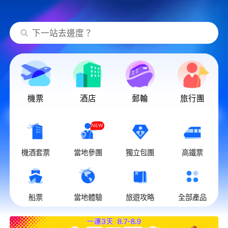
下一站去邊度？
機票
酒店
郵輪
旅行團
NEW
機酒套票
當地參團
獨立包團
高鐵票
船票
當地體驗
旅遊攻略
全部產品