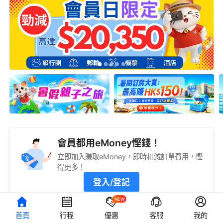
會員都用eMoney慳錢！
立即加入賺取eMoney，即時扣減訂單費用，慳
得更多！
登入/登記
NEW
首頁
行程
優惠
客服
我的
旅遊攻略
查看更多