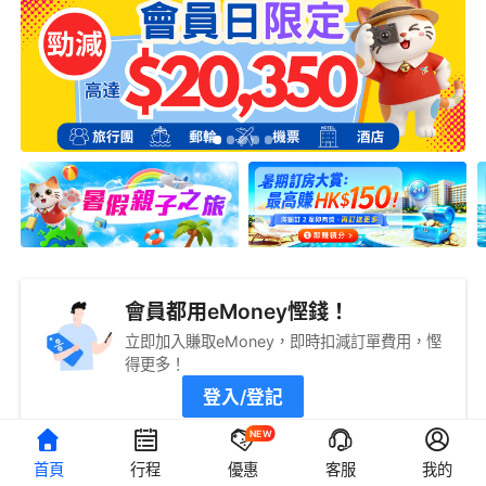
會員都用eMoney慳錢！
立即加入賺取eMoney，即時扣減訂單費用，慳
得更多！
登入/登記
NEW
首頁
行程
優惠
客服
我的
旅遊攻略
查看更多