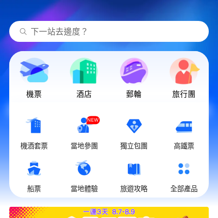
下一站去邊度？
機票
酒店
郵輪
旅行團
NEW
機酒套票
當地參團
獨立包團
高鐵票
船票
當地體驗
旅遊攻略
全部產品