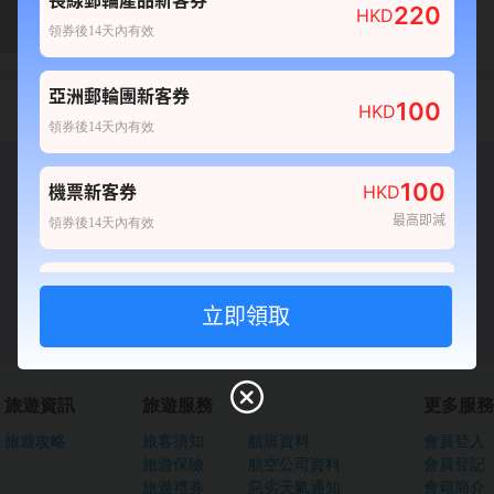
長線郵輪產品新客券
220
HKD
0
0
領券後14天內有效
產品不可訂
亞洲郵輪團新客券
責任細則
100
HKD
領券後14天內有效
確認
100
機票新客券
HKD
最高即減
領券後14天內有效
80
酒店新客券
HKD
最高即減
領券後14天內有效
100
自由行套票新客券
HKD
旅遊資訊
旅遊服務
更多服務
最高即減
領券後14天內有效
旅遊攻略
旅客須知
航班資料
會員登入
旅遊保險
航空公司資料
會員登記
20
船票新客券
HKD
旅遊禮券
惡劣天氣通知
會籍簡介