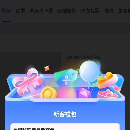
郵輪
船票
高鐵火車票
當地體驗
獨立包團
優惠
旅遊
日曆價格以港幣為單位
新客禮包