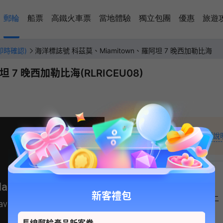
郵輪
船票
高鐵火車票
當地體驗
獨立包團
優惠
旅遊
即時確認)
海洋標誌號 科茲莫、Miamitown、羅阿坦 7 晚西加勒比海
 7 晚西加勒比海(RLRICEU08)
13,574
+
起價說
HKD
新客禮包
日
一
二