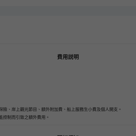
費用説明
保險、岸上觀光節目、額外附加費、船上服務生小費及個人開支。
能控制而引致之額外費用。