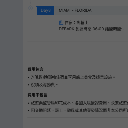
Day
8
MIAMI - FLORIDA
住宿：郵輪上
DEBARK 到達時間:06:00 離開時間:-
費用包含
7(晚數)晚郵輪住宿並享用船上美食及娛樂設施。
稅項及港務費。
費用不包含
旅遊業監管局印花成本、各國入境簽證費用、永安旅遊
因交通阻延、罷工、颱風或其他突發情況而非本公司所