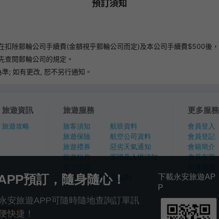
預訂須知
扣除郵輪公司手續費(金額視乎郵輪公司而定)及本公司手續費$500後，
先查閱郵輪公司的規定。
; 如有更改, 恕不另行通知。
旅遊資訊
旅遊服務
更多服務
旅遊攻略
旅客須知
航班資料
會員登入
旅遊保險
航空公司資料
會員登記
旅遊禮券
惡劣天氣通知
會籍簡介
旅遊短片
簽證及入境須知
會員有賞
電子印花
精選優惠
APP預訂，隨身隨心！
下載永安旅遊AP
旅行團報名及責任細則
P
永安旅遊APP可隨時隨地查詢訂單訊
便快捷！