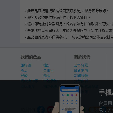
此產品直接連接郵輪公司預訂系統,，艙房即時確認。
報名時必須提供旅遊證件上的個人資料。
報名即時繳付全數費用，報名後如有任何取消、更改，在
孕婦或嬰兒或同行人士年齡等登船限制，請在訂船票前
產品圖片及資料僅供參考, 一切以郵輪公司公佈及安排為準
我們的產品
關於我們
旅行團
機票
公司背景
酒店
自由行
最新動向
郵輪
船票
新聞發佈
高鐵火車票
當地體驗
分行位置
港玩港食
獨立包團
人才招聘及發展
手機
私隱政策
會員用
息，方
關注我們