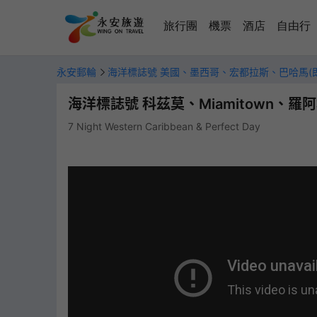
旅行團
機票
酒店
自由行
永安郵輪
海洋標誌號 美國、墨西哥、宏都拉斯、巴哈馬(
海洋標誌號 科茲莫、Miamitown、羅阿坦
7 Night Western Caribbean & Perfect Day
船票