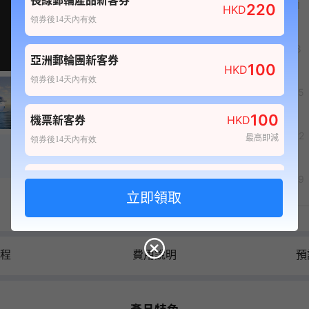
長線郵輪產品新客券
1
220
HKD
領券後14天內有效
6
7
8
亞洲郵輪團新客券
100
HKD
領券後14天內有效
13
14
15
100
機票新客券
HKD
20
21
22
最高即減
領券後14天內有效
80
27
28
29
酒店新客券
HKD
最高即減
領券後14天內有效
日曆價格以港幣為單位
100
自由行套票新客券
HKD
行程
費用說明
預
最高即減
領券後14天內有效
20
船票新客券
HKD