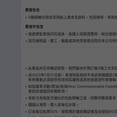
費用包含
5晚郵輪住宿並享用船上美食及飲料，包括咖啡、茶和指定
費用不包含
旅遊業監管局印花成本、各國入境簽證費用、綜合旅遊
因交通阻延、罷工、颱風或其他突發情況而非本公司所
此產品尚在待確認狀態，我們最快於預訂後5個工作天
自2023年1月31日起，香港特區政府不承認英國國民
有參團者必須提供有效特區護照或其他旅遊證件辦理報
如因滙率浮動/燃油/稅項/Non Commissionab
會追收或退回有關款項。
本航次為阪急交通社的包船郵輪之旅，因應供應商要求
價錢以港幣、雙人房每位計算。
訂金每位船票50%，餘款需於艙房確認後及出發前90