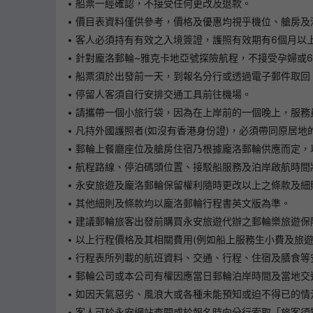
船票一經確認，不接受任何更改及退款。
價目表資料僅供參考，價格及優惠均視乎機位、艙房及
客人必須持有有效之入境簽證，護照有效期有6個月以
針對龐洛郵輪~雅克卡地亞號探險航程，不接受孕婦或6
船票須於出發前一天，到報名分行或透過電子郵件取回
停留人客須自行安排交通工具前往機場。
請攜帶一個小旅行袋，因為在上岸前的一個晚上，服務
凡持外國護照者(如沒有香港身份證)，必須帶同原居
郵輪上餐廳座位及艙房住宿乃根據龐洛郵輪供應而定，
航程路線、停泊碼頭位置、接駁船服務及泊岸啟航時間
永安旅遊及龐洛郵輪保留權利隨時更改以上之條款及細
其他細則及條款均以龐洛郵輪行程書英文版為準。
建議郵輪旅客出發前購買永安旅遊代辦之郵輪樂旅遊保
以上行程價格及其相關費用(例如船上服務生小費及旅
行程表所列載的航班資料、交通、行程、住宿及膳食等安
郵輪公司或本公司有權因應當日郵輪泊岸時間及當地交
如因天氣惡劣、風浪大或各種未能預知或迫不得已的情
客人可於永安網站查閱或於報名時向分行索取「旅客須