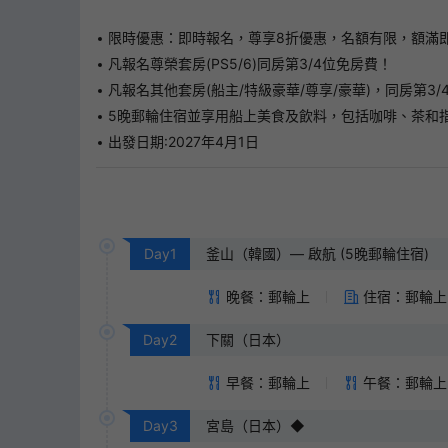
限時優惠：即時報名，尊享8折優惠，名額有限，額滿
凡報名尊榮套房(PS5/6)同房第3/4位免房費！
凡報名其他套房(船主/特級豪華/尊享/豪華)，同房第3
5晚郵輪住宿並享用船上美食及飲料，包括咖啡、茶和指定
出發日期:2027年4月1日
Day
1
釜山（韓國）— 啟航 (5晚郵輪住宿)
晚餐：郵輪上
住宿：郵輪上
Day
2
下關（日本）
早餐：郵輪上
午餐：郵輪上
Day
3
宮島（日本）◆