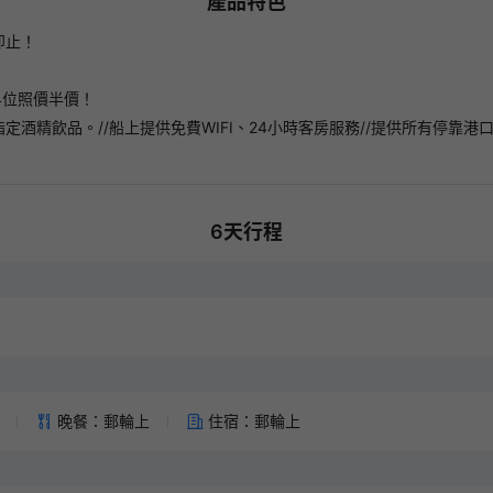
產品特色
預訂滿300即減
領券後14天內有效
即止！
長線旅行團新客券
220
HKD
/4位照價半價！
領券後14天內有效
酒精飲品。//船上提供免費WIFI、24小時客房服務//提供所有停靠港
日本旅行團新客券
160
HKD
領券後14天內有效
6
天行程
亞洲旅行團(日本除外)新客券
120
HKD
領券後14天內有效
中國長線旅行團新客券
120
HKD
領券後14天內有效
晚餐：郵輪上
住宿：郵輪上
廣東省旅行團新客券
30
HKD