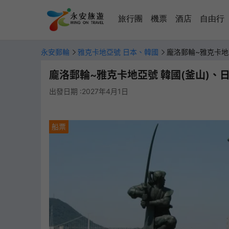
旅行團
機票
酒店
自由行
永安郵輪
雅克卡地亞號 日本、韓國
龐洛郵輪~雅克卡地
龐洛郵輪~雅克卡地亞號 韓國(釜山)、日
出發日期 :2027年4月1日
船票