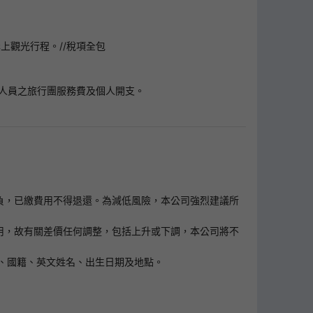
上觀光行程。//稅項全包
作人員之旅行團服務費及個人開支。
客自負，已繳費用不得退還。為減低風險，本公司強烈建議所
擔上調之費用，故有關差價任何調整，包括上升或下調，本公司將不
、國籍、英文姓名、出生日期及地點。