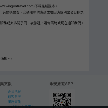
ontravel.com)下載最新版本。
0；有關退票費，交通服務供應商或會因應個別出發日期之
遊服務或安排關乎同一次旅程，請你屆時或現在通知我們，
通知。)
與支援
永安旅遊APP
會員活動
顧客意見
服務查詢
分銷夥伴合作平台