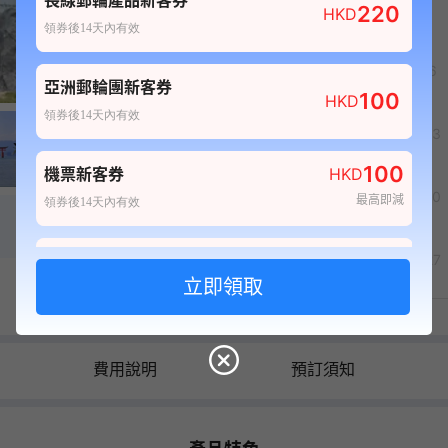
長線郵輪產品新客券
220
HKD
領券後14天內有效
4
5
6
1
4
亞洲郵輪團新客券
100
HKD
領券後14天內有效
11
12
13
100
機票新客券
HKD
18
19
20
最高即減
領券後14天內有效
80
25
26
27
酒店新客券
HKD
最高即減
領券後14天內有效
日曆價格以港幣為單位
100
自由行套票新客券
HKD
費用說明
預訂須知
最高即減
領券後14天內有效
20
船票新客券
HKD