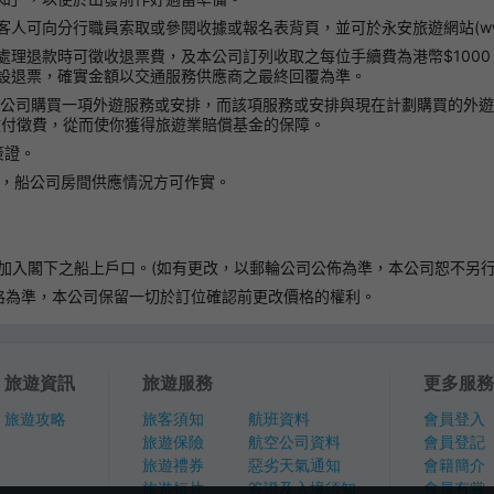
向分行職員索取或參閱收據或報名表背頁，並可於永安旅遊網站(www.wing
處理退款時可徵收退票費，及本公司訂列收取之每位手續費為港幣$100
設退票，確實金額以交通服務供應商之最終回覆為準。
本公司購買一項外遊服務或安排，而該項服務或安排與現在計劃購買的外
繳付徵費，從而使你獲得旅遊業賠償基金的保障。
簽證。
後，船公司房間供應情況方可作實。
加入閣下之船上戶口。(如有更改，以郵輪公司公佈為準，本公司恕不另行
格為準，本公司保留一切於訂位確認前更改價格的權利。
旅遊資訊
旅遊服務
更多服務
旅遊攻略
旅客須知
航班資料
會員登入
旅遊保險
航空公司資料
會員登記
旅遊禮券
惡劣天氣通知
會籍簡介
旅遊短片
簽證及入境須知
會員有賞