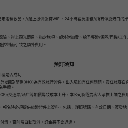
酒精飲品。//船上提供免費WIFI、24小時客房服務//所有停靠港口的岸
保險、岸上觀光節目、指定稅項、額外附加費、給予導遊/領隊/司機/工
能控制而引致之額外費用。
預訂須知
回覆是否成功。
(海外)護照(簡稱BNO)為有效旅行證件。出入境如有任何問題，責任旅
名手續。
le Fare(NCF)/交通票/酒店等加價導致成本上升，本公司保證為客人承
，報名時必須提供旅遊證件上資料，包括：護照號碼、有效日期、簽發地
日付清，否則當自動取消，訂金將不會退還。