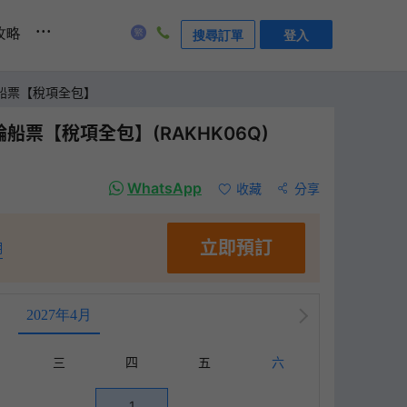
...
攻略
搜尋訂單
登入
輪船票【稅項全包】
船票【稅項全包】(RAKHK06Q)
WhatsApp
收藏
分享
立即預訂
明
2027年4月
三
四
五
六
1