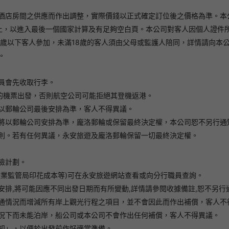
酒店房間之供應而作出調整，實際價錢以正式確定訂位後之價格為準。本
上，以進入最後一個國家計算及有足夠空白頁。本公司對客人因個人證件
歲以下客人參加，未滿18歲的客人須由父母或監護人陪同，詳情請向本公
。
員會先收取行李。
地的機票出發，否則航空公司可能拒絕其登機返港。
以郵輪公司最後安排為準，客人不得異議。
將以郵輪公司安排為準，龐洛郵輪或保留最終決定權，本公司恕不另行通
則。若有任何異議，永安旅遊及龐洛郵輪保留一切最終決定權。
險計劃。
遊業監管局印花成本等)可在永安旅遊網站查看或向分行職員查詢。
排,將可能因應不同出發日期而有所變動,詳情請參閱收據備註,恕不另行
通情況而增減所有岸上觀光行程之項目，並不會因此而作出補償，客人不
況下而未能泊岸，船公司或本公司不會作出任何補償，客人不得異議。
知」，以便於出發前作好適當準備。