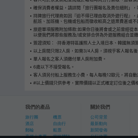
確保消費者權益，請詳閱「旅行團報名及責任細則」，客人可
持牌旅行代理商如因『迫不得已理由取消外遊行程』，
航班、加班機、包機或包船而徵收較高之退票費甚或不
旅遊單項服務附加條款:如果你日後將會或之前曾經從
以便我們將那些服務及/或安排合併為外遊服務組合並
簽證須知： ·持香港特區護照人士入境日本、韓國無須
以上房間只限2人房，如需3/4人房，須視乎客人報名
單人報名之客人須繳付單人房附加費。
6歲以下不接受報名。
客人須另付船上服務生小費，每人每晚12歐元，將自動
#以上價錢只供參考，實際價錢以正式確定訂位後之價
我們的產品
關於我們
旅行團
機票
公司背景
酒店
自由行
最新動向
郵輪
船票
新聞發佈
高鐵火車票
當地體驗
分行位置