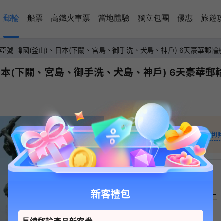
郵輪
船票
高鐵火車票
當地體驗
獨立包團
優惠
旅遊
亞號 韓國(釜山)、日本(下關、宮島、御手洗、犬島、神戶) 6天豪華郵
本(下關、宮島、御手洗、犬島、神戶) 6天豪華郵輪
44,181
+
起價說
HKD
新客禮包
日
一
二