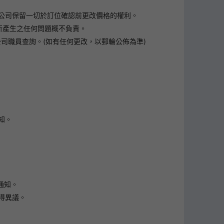
公司保留一切於訂位確認前更改價格的權利。
所產生之任何問題概不負責。
司職員查詢。(如有任何更改，以郵輪公佈為準)
知。
通知。
得異議。