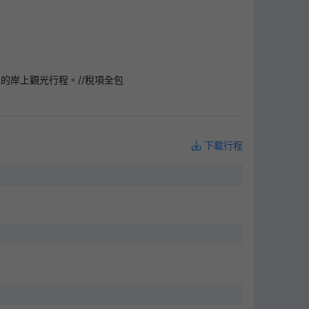
口的岸上觀光行程。//稅項全包
下載行程