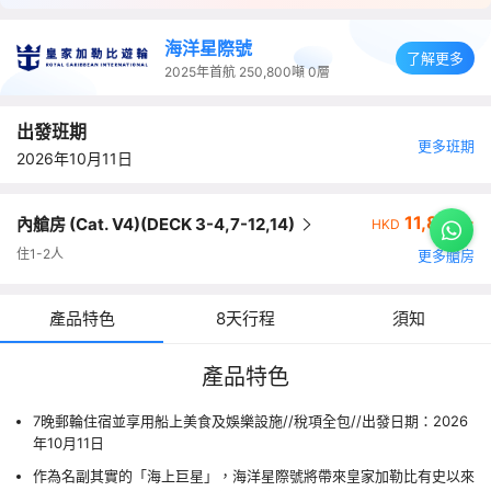
海洋星際號
了解更多
2025年首航
250,800噸
0層
出發班期
更多班期
2026年10月11日
11,899+
內艙房 (Cat. V4)(DECK 3-4,7-12,14)
HKD
住1-2人
更多艙房
產品特色
8天行程
須知
產品特色
7晚郵輪住宿並享用船上美食及娛樂設施//稅項全包//出發日期：2026
年10月11日
作為名副其實的「海上巨星」，海洋星際號將帶來皇家加勒比有史以來