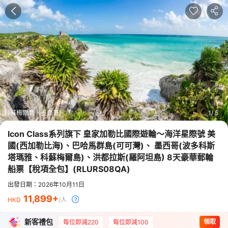
科蘇梅爾島（墨西哥)
1
5
Icon Class系列旗下 皇家加勒比國際遊輪～海洋星際號 美
國(西加勒比海)、巴哈馬群島(可可灣)、 墨西哥(波多科斯
塔瑪雅、科蘇梅爾島)、洪都拉斯(羅阿坦島) 8天豪華郵輪
船票【稅項全包】
(
RLURS08QA
)
出發日期：2026年10月11日
11,899
HKD
/人
新客禮包
領取
每位即減220
每位即減100