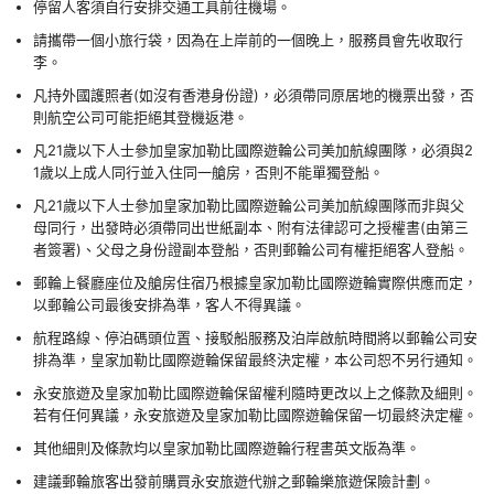
停留人客須自行安排交通工具前往機場。
請攜帶一個小旅行袋，因為在上岸前的一個晚上，服務員會先收取行
李。
凡持外國護照者(如沒有香港身份證)，必須帶同原居地的機票出發，否
則航空公司可能拒絕其登機返港。
凡21歲以下人士參加皇家加勒比國際遊輪公司美加航線團隊，必須與2
1歲以上成人同行並入住同一艙房，否則不能單獨登船。
凡21歲以下人士參加皇家加勒比國際遊輪公司美加航線團隊而非與父
母同行，出發時必須帶同出世紙副本、附有法律認可之授權書(由第三
者簽署)、父母之身份證副本登船，否則郵輪公司有權拒絕客人登船。
郵輪上餐廳座位及艙房住宿乃根據皇家加勒比國際遊輪實際供應而定，
以郵輪公司最後安排為準，客人不得異議。
航程路線、停泊碼頭位置、接駁船服務及泊岸啟航時間將以郵輪公司安
排為準，皇家加勒比國際遊輪保留最終決定權，本公司恕不另行通知。
永安旅遊及皇家加勒比國際遊輪保留權利隨時更改以上之條款及細則。
若有任何異議，永安旅遊及皇家加勒比國際遊輪保留一切最終決定權。
其他細則及條款均以皇家加勒比國際遊輪行程書英文版為準。
建議郵輪旅客出發前購買永安旅遊代辦之郵輪樂旅遊保險計劃。