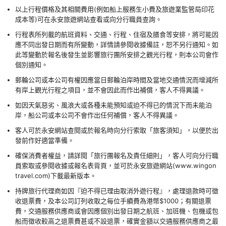
以上行程價格及其相關費用(例如船上服務生小費及旅遊業監管局印花
成本等)可在永安旅遊網站查看或向分行職員查詢。
行程表所列載的航班資料、交通、行程、住宿及膳食等安排，將可能因
應不同出發日期而有所變動，詳情請參閱收據備註，恕不另行通知。如
此等變動於報名後發生並影響旅行團所安排之觀光行程，則本公司會作
個別通知。
郵輪公司或本公司有權因應當日郵輪泊岸時間及當地交通情況而增減所
有岸上觀光行程之項目，並不會因此而作出補償，客人不得異議。
如因天氣惡劣、風浪大或各種未能預知或迫不得已的情況下而未能泊
岸，船公司或本公司不會作出任何補償，客人不得異議。
客人可於永安網站查閱或於報名時向分行索取「旅客須知」，以便於出
發前作好適當準備。
確保消費者權益，請詳閱「旅行團報名及責任細則」，客人可向分行職
員索取或參閱收據或報名表背頁，並可於永安旅遊網站(www.wingon
travel.com)下載最新版本。
持牌旅行代理商如因『迫不得已理由取消外遊行程』，處理退款時可徵
收退票費，及本公司訂列收取之每位手續費為港幣$1000；有關退票
費，交通服務供應商或會因應個別出發日期之航班、加班機、包機或包
船而徵收較高之退票費甚或不設退票，確實金額以交通服務供應商之最