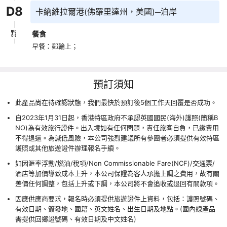
D
8
卡納維拉爾港(佛羅里達州，美國)─泊岸
餐食
早餐：郵輪上；
預訂須知
此產品尚在待確認狀態，我們最快於預訂後5個工作天回覆是否成功。
自2023年1月31日起，香港特區政府不承認英國國民(海外)護照(簡稱B
NO)為有效旅行證件。出入境如有任何問題，責任旅客自負，已繳費用
不得退還。為減低風險，本公司強烈建議所有參團者必須提供有效特區
護照或其他旅遊證件辦理報名手續。
如因滙率浮動/燃油/稅項/Non Commissionable Fare(NCF)/交通票/
酒店等加價導致成本上升，本公司保證為客人承擔上調之費用，故有關
差價任何調整，包括上升或下調，本公司將不會追收或退回有關款項。
因應供應商要求，報名時必須提供旅遊證件上資料，包括：護照號碼、
有效日期、簽發地、國籍、英文姓名、出生日期及地點。(國內線產品
需提供回鄉證號碼、有效日期及中文姓名)