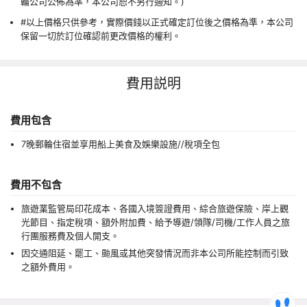
輪公司公佈為準，本公司恕不另行通知。)
#以上價格只供參考，實際價錢以正式確定訂位後之價格為準，本公司
保留一切於訂位確認前更改價格的權利。
費用説明
費用包含
7晚郵輪住宿並享用船上美食及娛樂設施//稅項全包
費用不包含
旅遊業監管局印花成本、各國入境簽證費用、綜合旅遊保險、岸上觀
光節目、指定稅項、額外附加費、給予導遊/領隊/司機/工作人員之旅
行團服務費及個人開支。
因交通阻延、罷工、颱風或其他突發情況而非本公司所能控制而引致
之額外費用。