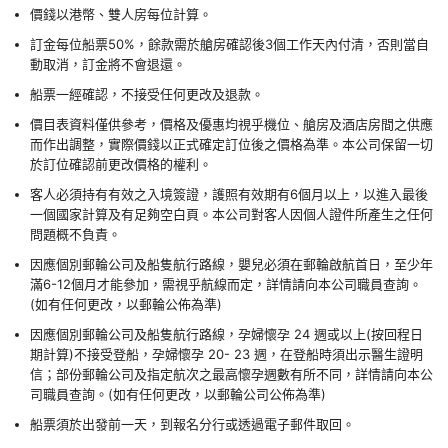
價錢以港幣、雙人房每位計算。
訂金每位船票50%，餘款需於艙房確認後3個工作天內付清，否則當自
動取消，訂金將不會退還。
船票一經確認，不接受任何更改及退款。
價目表資料僅供參考，價格及優惠均視乎機位、艙房及酒店房間之供應
而作出調整，實際價錢以正式確定訂位後之價格為準。本公司保留一切
於訂位確認前更改價格的權利。
客人必須持有有效之入境簽證，護照有效期有6個月以上，以進入最後
一個國家計算及有足夠空白頁。本公司對客人因個人證件所產生之任何
問題概不負責。
因應個別郵輪公司及船隻航行路線，嬰兒必須在郵輪啟航首日，至少年
滿6-12個月才能參加，需視乎航線而定，詳情請向本公司職員查詢。
(如有任何更改，以郵輪公佈為準)
因應個別郵輪公司及船隻航行路線，孕婦懷孕 24 週或以上(按回程日
期計算)不接受登船，孕婦懷孕 20- 23 週，在登船時須出示醫生證明
信；部份郵輪公司及指定航次之最高懷孕週數有所不同，詳情請向本公
司職員查詢。(如有任何更改，以郵輪公司公佈為準)
船票須於出發前一天，到報名分行或透過電子郵件取回。