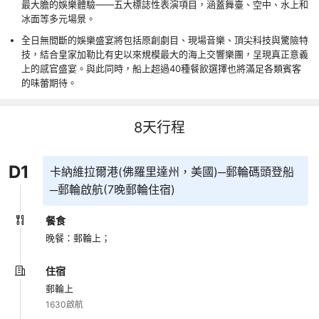
最大膽的娛樂體驗——五大標誌性表演項目，涵蓋舞臺、空中、水上和
冰面等多元場景。
全日無間斷的娛樂盛宴將包括原創劇目、現場音樂、頂尖科技與驚險特
技，結合皇家加勒比有史以來規模最大的海上交響樂團，呈現真正意義
上的感官盛宴。與此同時，船上超過40種餐飲選擇也將滿足各類賓客
的味蕾期待。
8
天行程
D
1
卡納維拉爾港(佛羅里達州，美國)─郵輪碼頭登船
─郵輪啟航(7晚郵輪住宿)
餐食
晚餐：郵輪上；
住宿
郵輪上
1630啟航