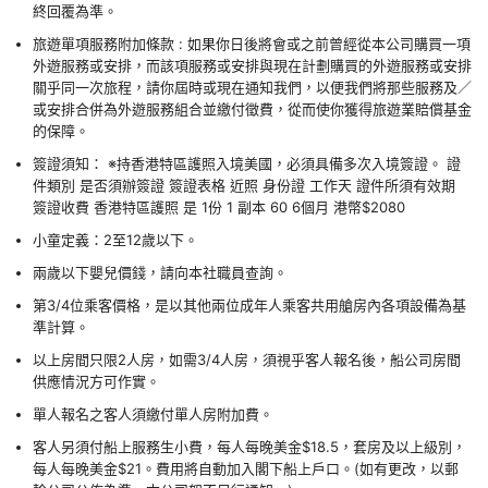
終回覆為準。
旅遊單項服務附加條款 : 如果你日後將會或之前曾經從本公司購買一項
外遊服務或安排，而該項服務或安排與現在計劃購買的外遊服務或安排
關乎同一次旅程，請你屆時或現在通知我們，以便我們將那些服務及／
或安排合併為外遊服務組合並繳付徵費，從而使你獲得旅遊業賠償基金
的保障。
簽證須知： ※持香港特區護照入境美國，必須具備多次入境簽證。 證
件類別 是否須辦簽證 簽證表格 近照 身份證 工作天 證件所須有效期
簽證收費 香港特區護照 是 1份 1 副本 60 6個月 港幣$2080
小童定義：2至12歲以下。
兩歲以下嬰兒價錢，請向本社職員查詢。
第3/4位乘客價格，是以其他兩位成年人乘客共用艙房內各項設備為基
準計算。
以上房間只限2人房，如需3/4人房，須視乎客人報名後，船公司房間
供應情況方可作實。
單人報名之客人須繳付單人房附加費。
客人另須付船上服務生小費，每人每晚美金$18.5，套房及以上級別，
每人每晚美金$21。費用將自動加入閣下船上戶口。(如有更改，以郵