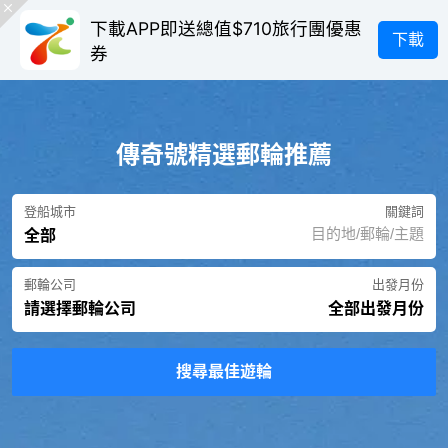
下載APP即送總值$710旅行團優惠
下載
券
傳奇號精選郵輪推薦
登船城市
關鍵詞
全部
郵輪公司
出發月份
請選擇郵輪公司
全部出發月份
搜尋最佳遊輪