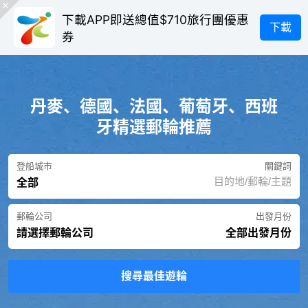
下載APP即送總值$710旅行團優惠
下載
券
丹麥、德國、法國、葡萄牙、西班
牙精選郵輪推薦
登船城市
關鍵詞
全部
郵輪公司
出發月份
請選擇郵輪公司
全部出發月份
搜尋最佳遊輪