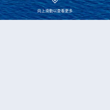
向上滑動以查看更多
永安郵輪
丹麥、德國、法國、葡萄牙、西班牙郵輪旅遊
當前獲取到
1
個
丹麥、德國、法國、葡萄牙、西班牙
的
郵輪產品
船票
10-晚 歐洲
地中海郵輪
華麗號
哥本哈根登船
編號
T216924
8,084
+
HKD
出發日期
09/10/2027