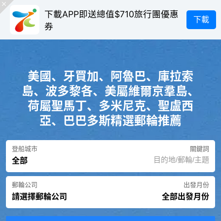
下載APP即送總值$710旅行團優惠
下載
券
美國、牙買加、阿魯巴、庫拉索
島、波多黎各、美屬維爾京羣島、
荷屬聖馬丁、多米尼克、聖盧西
亞、巴巴多斯精選郵輪推薦
登船城市
關鍵詞
全部
郵輪公司
出發月份
請選擇郵輪公司
全部出發月份