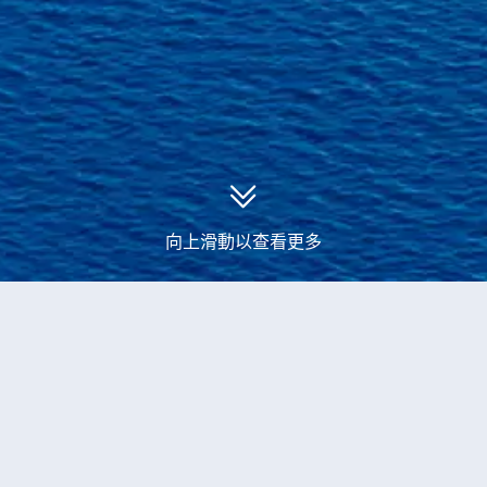
向上滑動以查看更多
永安郵輪
美國、牙買加、阿魯巴、庫拉索島、波多黎各、美屬維
爾京羣島、荷屬聖馬丁、多米尼克、聖盧西亞、巴巴多斯郵輪旅遊
當前獲取到
1
個
美國、牙買加、阿魯巴、庫拉索島、
波多黎各、美屬維爾京羣島、荷屬聖馬丁、多米尼
克、聖盧西亞、巴巴多斯
的
郵輪產品
船票
14-晚 加勒比