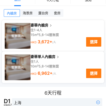
海景房
露台房
套房
內艙房
豪華內艙房
住1-4人
15m²
5,8-14
層
無窗
3,672
+
選擇
HKD
/人
豪華單人內艙房
住1人
10m²
5,8-14
層
無窗
6,962
+
選擇
HKD
/人
6
天行程
D
1
上海
09/07