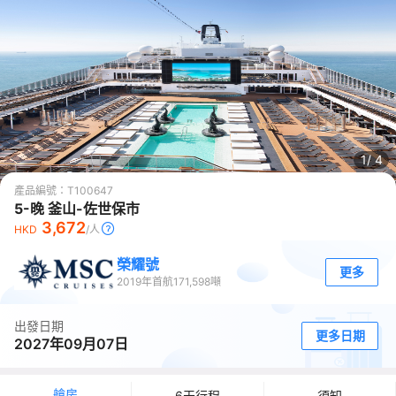
1/
4
產品編號：
T100647
5-晚 釜山-佐世保市
3,672
HKD
/人
榮耀號
更多
2019
年首航
171,598
噸
出發日期
更多日期
2027年09月07日
艙房
6天行程
須知