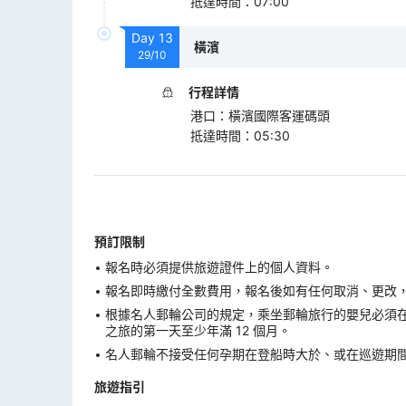
抵達時間
：
07:00
Day
13
橫濱
29/10
行程詳情
港口
：
橫濱國際客運碼頭
抵達時間
：
05:30
預訂限制
報名時必須提供旅遊證件上的個人資料。
報名即時繳付全數費用，報名後如有任何取消、更改，在
根據名人郵輪公司的規定，乘坐郵輪旅行的嬰兒必須
之旅的第一天至少年滿 12 個月。
名人郵輪不接受任何孕期在登船時大於、或在巡遊期間
旅遊指引