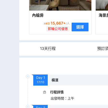
內艙房
海景
15,667
+
HKD
/人
選擇
郵輪公司優惠
13天行程
預訂
Day
1
橫濱
17/10
行程詳情
出發時間
：
上午
Day
2