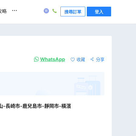
...
攻略
搜尋訂單
登入
WhatsApp
收藏
分享
山-長崎市-鹿兒島市-靜岡市-橫濱