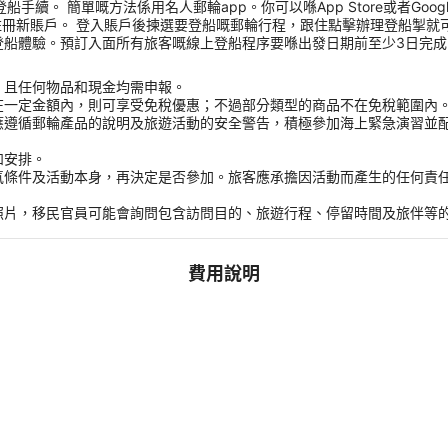
 簡單嘅方法係用名人郵輪app。你可以喺App Store或者Google Pla
註冊新賬戶。 登入賬戶後揀選要登船嘅郵輪行程，跟住點擊辦理登船掣就
體驗。預訂入面所有旅客嘅線上登船程序要喺出發日期前至少3日完成，完成
，且任何物品和現金均需申報。
在一定金額內，則可享受免稅優惠；不過部分類型的商品不在免稅範圍內
應遵循郵輪產品的說明及旅遊活動的安全警告，積極參加海上緊急演習並
和安排。
氣條件及活動本身，再決定是否參加。旅客應承擔因活動而產生的任何責
。
照片，移民官員可能會詢問包含訪問目的、旅遊行程、停留時間及旅伴等
費用說明