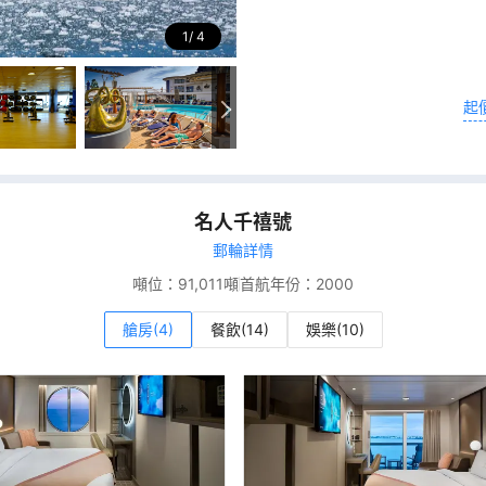
1
4
起
名人千禧號
郵輪詳情
噸位：
91,011噸
首航年份：
2000
艙房(4)
餐飲(14)
娛樂(10)