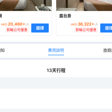
房
露台房
20,460
+
36,322
+
HKD
/人
HKD
/人
選擇
選
郵輪公司優惠
郵輪公司優惠
須知
費用說明
旅遊
13
天行程