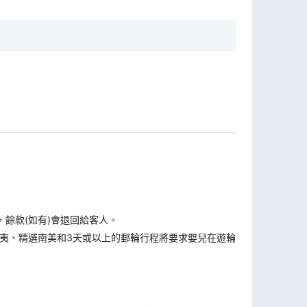
，餘款(如有)會退回給客人。
夷、精選南美和3天或以上的郵輪行程將要求嬰兒在遊輪