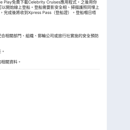
y免費下載Celebrity Cruises應用程式，之後用你
可以開始線上登船。登船需要影安全相、掃描護照同埋上
後將收到Xpress Pass（登船證）。登船嗰日唔
。
配合相關部門、組織、郵輪公司或旅行社實施的安全預防
任。
的相關資料。