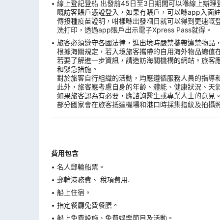
線上登記登船 出發前45日至3日期間可以喺線上辦理登船手續。
嘅訪客賬戶憑證登入，如果冇賬戶，可以喺app入面
傳接種疫苗證明，咁樣喺出發嗰日就可以得到更速嘅登船
洗打印，透過app賬戶出示電子Xpress Pass就得。
旅客必須遵守各國法律，進出境時嚴禁攜帶違禁物品
根據海關規定，若入境旅客攜帶的自用海外物品總值
若要了解進一步資訊，請造訪海關機構的網站。旅客
和緊急措施。
對於旅客自行組織的活動，均應遵循服務人員的指導
此外，旅客應考慮自身的年齡、體能、健康狀況、天
如果旅客認為有必要，應諮詢醫生或專業人士的意見
部分國家會在旅客抵達機場和港口時採集指紋及拍攝
費用包含
名人郵輪船票。
郵輪港務費、 稅項費用.
船上住宿。
指定餐廳免費餐膳。
船上免費設施、免費娛樂節目及活動。