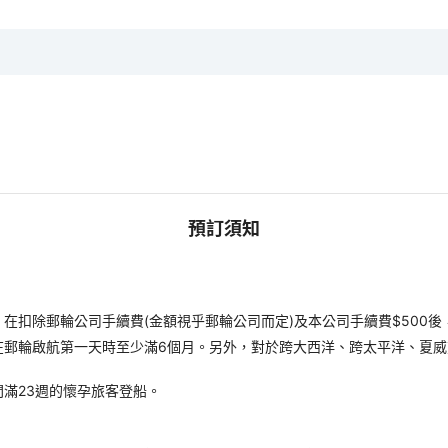
預訂須知
扣除郵輪公司手續費(金額視乎郵輪公司而定)及本公司手續費$500後
在郵輪啟航第一天時至少滿6個月。另外，對於跨大西洋、跨太平洋、夏威
滿23週的懷孕旅客登船。