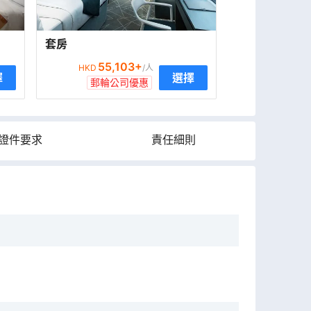
套房
55,103
+
HKD
/人
擇
選擇
郵輪公司優惠
證件要求
責任細則