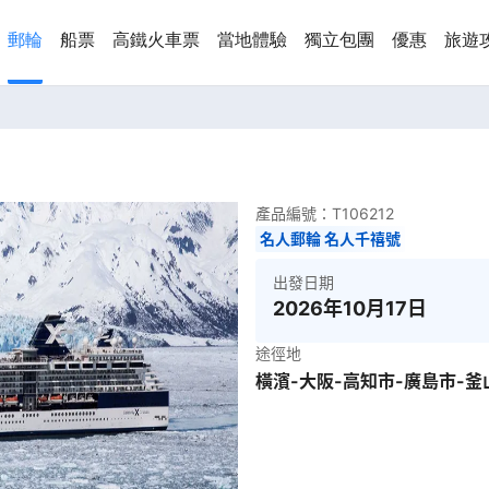
郵輪
船票
高鐵火車票
當地體驗
獨立包團
優惠
旅遊
產品編號：
T106212
名人郵輪 名人千禧號
出發日期
2026年10月17日
途徑地
橫濱-大阪-高知市-廣島市-釜