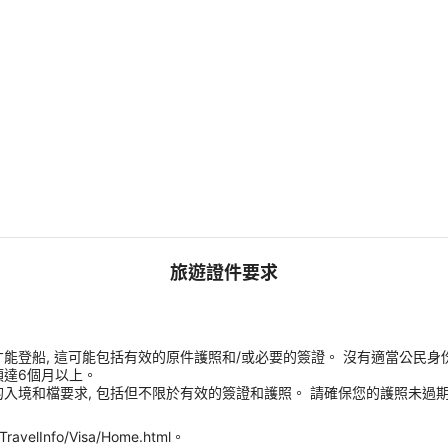
旅遊證件要求
能登船, 這可能包括有效的原件護照和/或必要的簽證。 沒有適當公民身
須達6個月以上。
入境和檔要求, 包括但不限於有效的簽證和護照。 請確保您的護照未過期
velInfo/Visa/Home.html。