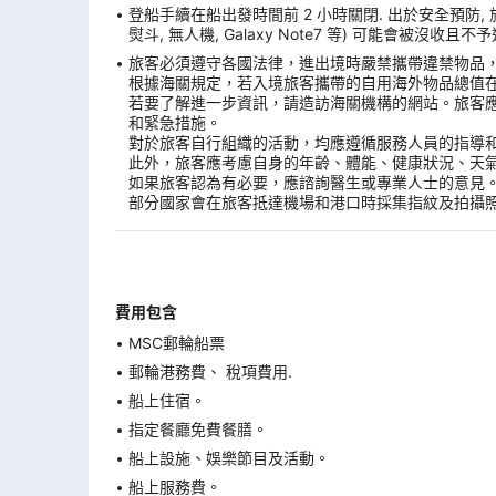
登船手續在船出發時間前 2 小時關閉. 出於安全預防,
熨斗, 無人機, Galaxy Note7 等) 可能會被沒
旅客必須遵守各國法律，進出境時嚴禁攜帶違禁物品
根據海關規定，若入境旅客攜帶的自用海外物品總值
若要了解進一步資訊，請造訪海關機構的網站。旅客
和緊急措施。
對於旅客自行組織的活動，均應遵循服務人員的指導
此外，旅客應考慮自身的年齡、體能、健康狀況、天
如果旅客認為有必要，應諮詢醫生或專業人士的意見
部分國家會在旅客抵達機場和港口時採集指紋及拍攝
費用包含
MSC郵輪船票
郵輪港務費、 稅項費用.
船上住宿。
指定餐廳免費餐膳。
船上設施、娛樂節目及活動。
船上服務費。