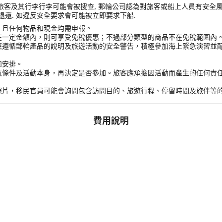
 旅客及其行李行李可能會被搜查, 郵輪公司認為對旅客或船上人員有安全風險的任
收且不予退還. 如違反安全要求會可能被立即要求下船.
，且任何物品和現金均需申報。
在一定金額內，則可享受免稅優惠；不過部分類型的商品不在免稅範圍內
應遵循郵輪產品的說明及旅遊活動的安全警告，積極參加海上緊急演習並
和安排。
氣條件及活動本身，再決定是否參加。旅客應承擔因活動而產生的任何責
。
照片，移民官員可能會詢問包含訪問目的、旅遊行程、停留時間及旅伴等
費用說明