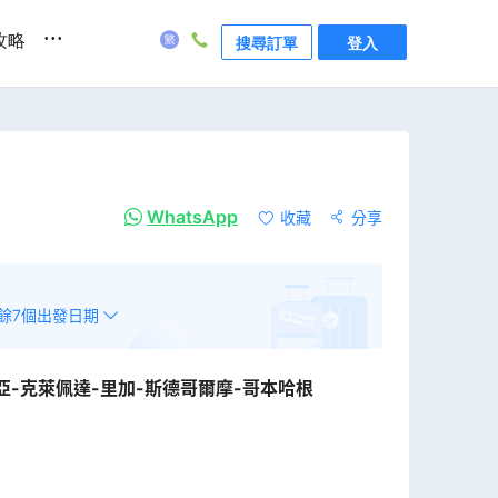
...
攻略
搜尋訂單
登入
WhatsApp
收藏
分享
餘
7
個出發日期
亞-克萊佩達-里加-斯德哥爾摩-哥本哈根