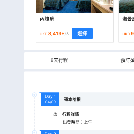
內艙房
海景
8,419
+
9
選擇
HKD
/人
HKD
8天行程
預訂
Day
1
哥本哈根
04/09
行程詳情
出發時間
：
上午
Day
2