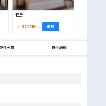
套房
26,178
+
選擇
HKD
/人
證件要求
責任細則