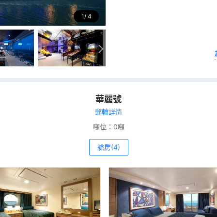
1
4
華麗號
郵輪詳情
噸位：
0噸
艙房(4)