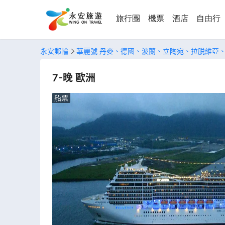
旅行團
機票
酒店
自由行
永安郵輪
華麗號 丹麥、德國、波蘭、立陶宛、拉脱維亞
7-晚 歐洲
船票