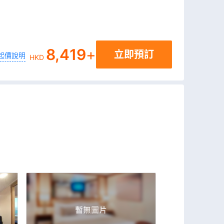
8,419
+
立即預訂
起價說明
HKD