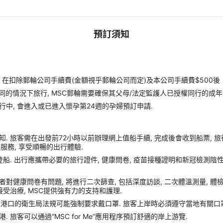
預訂須知
扣除郵輪公司手續費(金額視乎郵輪公司而定)及本公司手續費$500後
同的情況下旅行, MSC郵輪需要確保其父母/法定監護人已授權同行的成年
行中, 會進入或已進入懷孕第24週的孕婦預訂申請.
. 旅客需在出發前72小時以前辦理網上值船手續, 完成後會收到船票, 
額外服務, 享受順暢的出行體驗.
船. 出行應攜帶必要的旅行證件, 健康問卷, 疫苗接種證明和新冠檢測陰性
症狀或者對健康問卷有問題, 將進行二次篩查, 包括深度訪談, 二次體溫測量, 
受治療, MSC提供強有力的支持和護理.
靠港口的衛生局法規可能強制要求戴口罩. 旅客上岸時必須遵守當地有關口罩
旅客可以通過“MSC for Me”應用程序預訂舒適的岸上游覽.