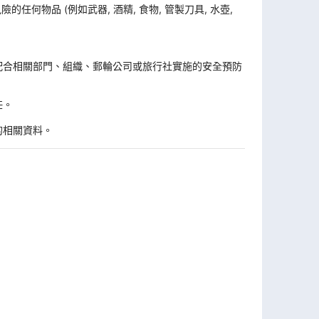
何物品 (例如武器, 酒精, 食物, 管製刀具, 水壺,
。
配合相關部門、組織、郵輪公司或旅行社實施的安全預防
任。
的相關資料。