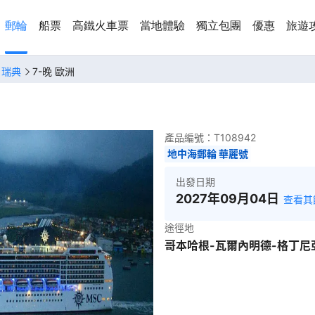
郵輪
船票
高鐵火車票
當地體驗
獨立包團
優惠
旅遊
、瑞典
7-晚 歐洲
產品編號：
T108942
地中海郵輪 華麗號
出發日期
2027年09月04日
查看其
途徑地
哥本哈根-瓦爾內明德-格丁尼