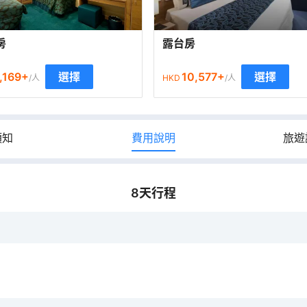
房
露台房
,169
+
10,577
+
選擇
選擇
/人
HKD
/人
須知
費用說明
旅遊
8
天行程