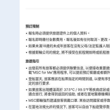
預訂限制
報名時必須提供旅遊證件上的個人資料。
報名即時繳付全數費用，報名後如有任何取消、更改，在
如果未滿18歲的未成年旅客在沒有父母/法定監護人陪
根據郵輪公司的規定, 將不接受在航程開始時或航程進
旅遊指引
出發前所有旅客都必須提供聯繫信息, 以便接收重要通知
載“MSC for Me”應用程序, 可以提前預訂餐廳或者
登船當天, 旅客應該在船票指定的時間到達, 以便有序登
定的旅行要求.
如果旅客出現體溫高於 37.5°C / 99.5°F等疾病
適合旅行, 將會得到返回的協助, 或者在當地醫療機構接
MSC郵輪強烈建議旅客佩戴口罩. 某些訪問國家或停
在當地法規允許的情況下, 旅客可以自由下船遊覽停靠港. 