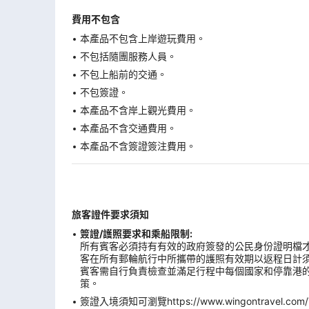
費用不包含
本產品不包含上岸遊玩費用。
不包括隨團服務人員。
不包上船前的交通。
不包簽證。
本產品不含岸上觀光費用。
本產品不含交通費用。
本產品不含簽證簽注費用。
旅客證件要求須知
簽證/護照要求和乘船限制:
所有賓客必須持有有效的政府簽發的公民身份證明檔才
客在所有郵輪航行中所攜帶的護照有效期以返程日計
賓客需自行負責檢查並滿足行程中每個國家和停靠港的
策。
簽證入境須知可瀏覽https://www.wingontravel.com/Tra