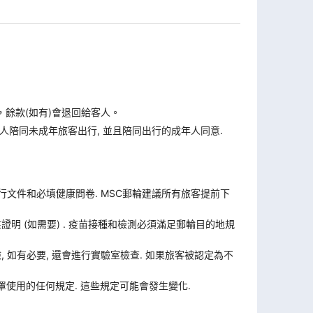
，餘款(如有)會退回給客人。
人陪同未成年旅客出行, 並且陪同出行的成年人同意.
旅行文件和必填健康問卷. MSC郵輪建議所有旅客提前下
證明 (如需要) . 疫苗接種和檢測必須滿足郵輪目的地規
體檢, 如有必要, 還會進行實驗室檢查. 如果旅客被認定為不
使用的任何規定. 這些規定可能會發生變化.