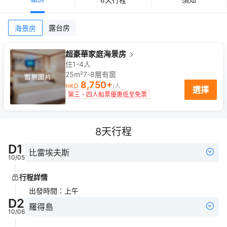
露台房
海景房
超豪華家庭海景房
住1-4人
25m²
7-8
層
有窗
8,750
+
HKD
/人
選擇
第三、四人船票優惠低至免票
8
天行程
D
1
比雷埃夫斯
10/05
行程詳情
出發時間
：
上午
D
2
羅得島
10/06