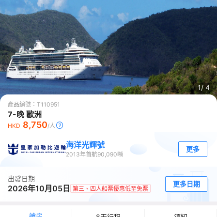
1/
4
產品編號：
T110951
7-晚 歐洲
8,750
HKD
/人
海洋光輝號
更多
2013
年首航
90,090
噸
出發日期
更多日期
2026年10月05日
第三、四人船票優惠低至免票
艙房
8天行程
須知