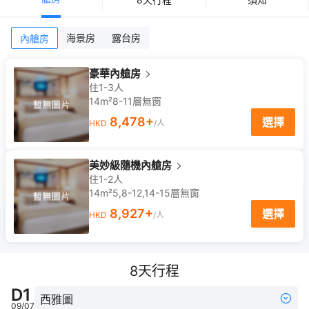
海景房
露台房
內艙房
豪華內艙房
住1-3人
14m²
8-11
層
無窗
8,478
+
選擇
HKD
/人
美妙級隨機內艙房
住1-2人
14m²
5,8-12,14-15
層
無窗
8,927
+
選擇
HKD
/人
8
天行程
D
1
西雅圖
09/07