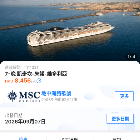
1/
4
產品編號：
T111231
7-晚 凱奇坎-朱諾-維多利亞
8,456
HKD
/人
地中海詩歌號
更多
2008
年首航
92,627
噸
出發日期
更多日期
2026年09月07日
艙房
8天行程
須知