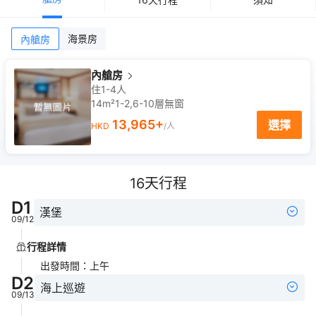
海景房
內艙房
內艙房
住1-4人
14m²
1-2,6-10
層
無窗
13,965
+
選擇
HKD
/人
16
天行程
D
1
漢堡
09/12
行程詳情
出發時間
：
上午
D
2
海上巡遊
09/13