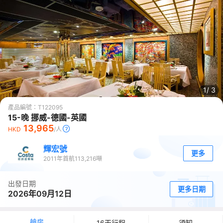
1/
3
產品編號：
T122095
15-晚 挪威-德國-英國
13,965
HKD
/人
輝宏號
更多
2011
年首航
113,216
噸
出發日期
更多日期
2026年09月12日
艙房
16天行程
須知