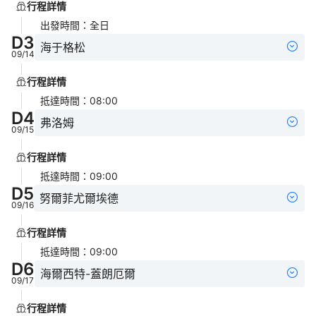
行程詳情
出發時間
：
全日
D
3
海于格松
09/14
行程詳情
抵達時間
：
08:00
D
4
弗洛姆
09/15
行程詳情
抵達時間
：
09:00
D
5
努爾菲尤爾埃德
09/16
行程詳情
抵達時間
：
09:00
D
6
海爾西特-蓋朗厄爾
09/17
行程詳情