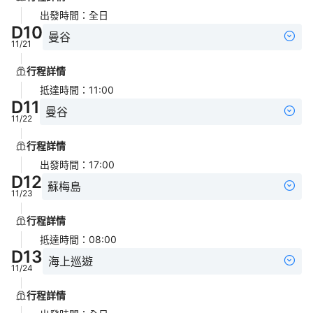
出發時間
：
全日
D
10
曼谷
11/21
行程詳情
抵達時間
：
11:00
D
11
曼谷
11/22
行程詳情
出發時間
：
17:00
D
12
蘇梅島
11/23
行程詳情
抵達時間
：
08:00
D
13
海上巡遊
11/24
行程詳情