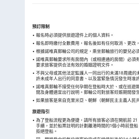
預訂限制
報名時必須提供旅遊證件上的個人資料。
報名即時繳付全數費用，報名後如有任何取消、更改，在
根據諾唯真郵輪公司的規定，乘坐郵輪旅行的嬰兒必須在
諾唯真郵輪要求所有房間內（或相連通的房間）必須有
要求旅客提供合法有效的婚姻證明文件。
不與父母或其他法定監護人一同出行的未滿18周歲的
許未成年人出行的同意書、以及當緊急情況發生時准
諾唯真郵輪不接受任何孕期在登船時大於、或在巡遊期
間及身體適宜出行說明。郵輪公司對旅客妊娠期間發
如果旅客是來自克里米亞、朝鮮（朝鮮民主主義人民
旅遊指引
為了登船流程更為便捷，請所有旅客必須在開航前 21 天
手續，並於船票註明的計劃離港時間的1個小時前登船
拒絕登船。