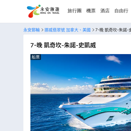
旅行團
機票
酒店
自由行
永安郵輪
挪威翡翠號 加拿大、美國
7-晚 凱奇坎-朱諾
7-晚 凱奇坎-朱諾-史凱威
船票