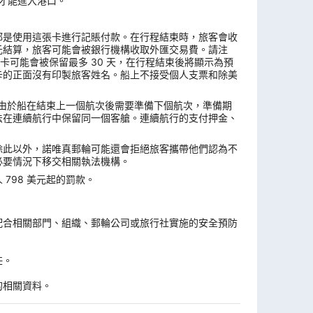
票才能進入港口。
都是使用這張卡進行記賬付款。在行程結束時，旅客會收
元結算，旅客可能會被銀行機構收取外匯交易費。請注
卡可能會被保留最多 30 天，在行程結束後將顯示為預
卡的正面沒有印製旅客姓名。船上不接受個人支票和除美
複。由於船在結束上一個航次後需要準備下個航次，準備期
法在連續航行中保留同一個客艙。連續航行的支付押金、
除此以外，諾唯真郵輪可能還會拒絕旅客攜帶他們認為不
必要情況下移交相關執法機構。
798 美元起的罰款。
。
配合相關部門、組織、郵輪公司或旅行社實施的安全預防
任。
的相關資料。