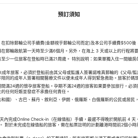
預訂須知
扣除郵輪公司手續費(金額視乎郵輪公司而定)及本公司手續費$500後
郵輪啟航第一天時至少滿6個月。另外，在海上 3 天或以上的行程將要
至少一位旅客在登船時已滿21周歲。 特別說明：如果單獨入住一間艙房
未成年旅客，必須於登船前由其父母或監護人簽署諾唯真郵輪的《父母/
許陪同的成年人簽署相關醫療文件以便未成年人得到緊急救助。旅客於碼
間滿24週的懷孕旅客登船。孕期不滿24週的旅客如果要參加旅行，必
生的任何妊娠並發症不承擔任何責任。
共和國）、古巴、蘇丹、敘利亞、伊朗、俄羅斯、白俄羅斯的公民或居民
內完成Online Check-in（在線值船）手續，最遲不得晚於開航前 
。 對於未完成在線值船的旅客，需在船票註明的計劃離港時間前2個小時