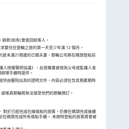
，餘款(如有)會退回給客人。
求嬰兒在遊輪之旅的第一天至少年滿 12 個月。
的是未滿21周歲的已婚夫妻，郵輪公司將在碼頭登船前
監護人授權聲明協議》，此授權書被視為父母或監護人准
頭辦理手續時提供。
須提供由醫院出具的證明文件，內容必須包含其預產期時
，諾唯真郵輪將無法接受他們的郵輪預訂。
4 天。 對於已經完成在線值船的旅客，仍需在碼頭完成後續
前在碼頭完成所有值船手續。 未按時登船的旅客將會被