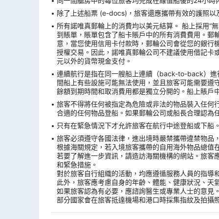
同一間艙房中的每位旅客均完成在線值船後的24小時內
除了上述船票 (e-docs)，旅客還應攜帶有效的護
所有諾唯真郵輪上的消費均以美元結算。 船上採用“
到賬單，賬單包含了船卡賬戶中的所有消費費用。郵
意，當您使用信用卡付款時，郵輪公司會從您的銀行機構
授權交易。因此，諾唯真郵輪公司不建議使用借記卡
元以外的貨幣現金支付。
連續航行是指在同一艘船上連續（back-to-ba
間船上有些設施可能無法使用，並且旅客可能需要遵
餘額到期時間和取消費用都是獨立分開的。船上賬戶
旅客不得將任何被指定為危險或非法的物品裝入任何
合適的任何物品登船。如果郵輪公司或船長合理認為
只有在緊急情況下才允許旅客在航行中途登船或下船。
旅客必須遵守各國法律，進出境時嚴禁攜帶違禁物品
根據海關規定，若入境旅客攜帶的自用海外物品總值
若要了解進一步資訊，請造訪海關機構的網站。旅客
和緊急措施。
對於旅客自行組織的活動，均應遵循服務人員的指導
此外，旅客應考慮自身的年齡、體能、健康狀況、天
如果旅客認為有必要，應諮詢醫生或專業人士的意見
部分國家會在旅客抵達機場和港口時採集指紋及拍攝