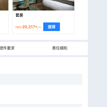
套房
20,217
+
選擇
HKD
/人
證件要求
責任細則