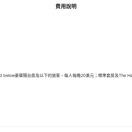
費用說明
and below豪華陽台房及以下的旅客，每人每晚20美元；標準套房及The 