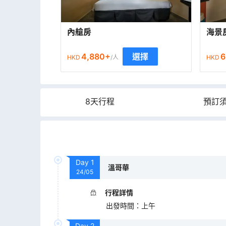
內艙房
海景
4,880
+
6
選擇
HKD
/人
HKD
8天行程
預訂
Day
1
溫哥華
24/05
行程詳情
出發時間
：
上午
Day
2