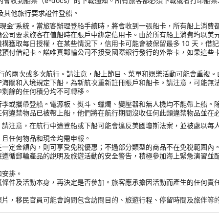
會收到船票（e-docs）的下載通知。所有旅客都必須下載或者打印船
照以及其他旅行要求證件登船。
無現金”系統。當旅客辦理登船手續時，將會收到一張船卡，所有船上消費
輪公司要求旅客在值船時在賬戶中綁定信用卡。由於所有船上消費均以美
獲取每日授權，在某些情況下，信用卡可能會被保留最多 10 天，借記
或預付借記卡。諾唯真郵輪公司不接受國際銀行發行的外幣卡，如果這些
ck）進行的兩次或多次航行。請注意，船上節目、菜單和娛樂活動可能會重
守海關和入境規定下船，為新航次重新註冊賬戶和船卡。請注意，可能無
中剩餘的任何積分均不可轉移。
行李或攜帶登船。電源板、熨斗、蠟燭、變壓器和無人機均不能帶上船。
任何違禁物品已被帶上船，他們將在航行期間沒收任何此類違禁物品並在
請注意，在航行中途登船或下船可能會違反美國瓊斯法案，並被處以每人 
，且任何物品和現金均需申報。
在一定金額內，則可享受免稅優惠；不過部分類型的商品不在免稅範圍內
應遵循郵輪產品的說明及旅遊活動的安全警告，積極參加海上緊急演習並
和安排。
氣條件及活動本身，再決定是否參加。旅客應承擔因活動而產生的任何責
。
照片，移民官員可能會詢問包含訪問目的、旅遊行程、停留時間及旅伴等