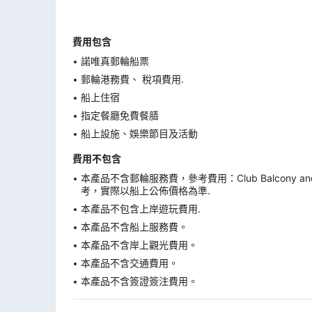
費用包含
諾唯真郵輪船票
郵輪港務費、 稅項費用.
船上住宿
指定餐廳免費餐膳
船上設施、娛樂節目及活動
費用不包含
本產品不含郵輪服務費，參考費用：Club Balcony 
考，實際以船上公佈價格為準.
本產品不包含上岸遊玩費用.
本產品不含船上服務費。
本產品不含岸上觀光費用。
本產品不含交通費用。
本產品不含簽證簽注費用。