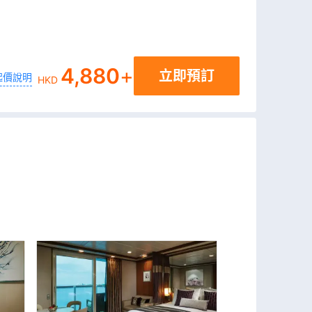
4,880
+
立即預訂
起價說明
HKD