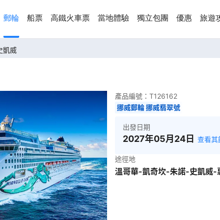
郵輪
船票
高鐵火車票
當地體驗
獨立包團
優惠
旅遊
-史凱威
產品編號：
T126162
挪威郵輪 挪威翡翠號
出發日期
2027年05月24日
查看其
途徑地
溫哥華-凱奇坎-朱諾-史凱威-