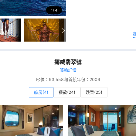
1
4
挪威翡翠號
郵輪詳情
噸位：
93,558噸
首航年份：
2006
艙房(4)
餐飲(24)
娛樂(25)