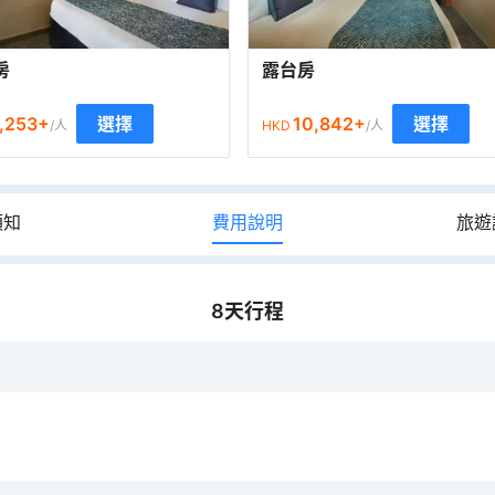
房
露台房
,253
+
10,842
+
選擇
選擇
/人
HKD
/人
須知
費用說明
旅遊
8
天行程