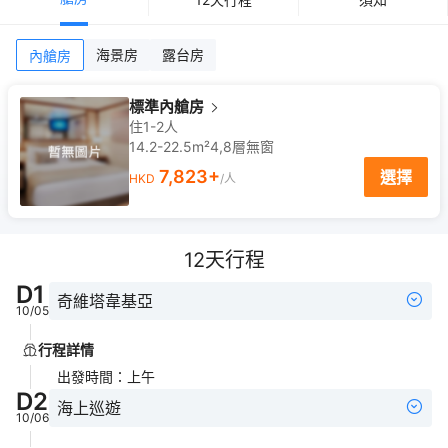
海景房
露台房
內艙房
標準內艙房
住1-2人
14.2-22.5m²
4,8
層
無窗
7,823
+
選擇
HKD
/人
12
天行程
D
1
奇維塔韋基亞
10/05
行程詳情
出發時間
：
上午
D
2
海上巡遊
10/06