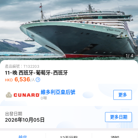
1/
4
產品編號：
T132203
11-晚 西班牙-葡萄牙-西班牙
6,536
HKD
/人
維多利亞皇后號
更多
0
噸
出發日期
更多日期
2026年10月05日
艙房
12天行程
須知