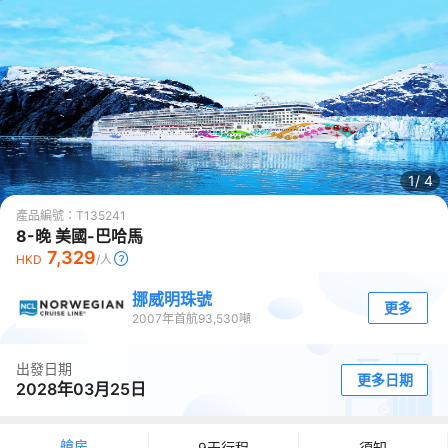
1/
4
產品編號：
T135241
8-晚 美國-巴哈馬
7,329
HKD
/人
挪威明珠號
更多
2007
年首航
93,530
噸
出發日期
更多日期
2028年03月25日
艙房
9天行程
須知