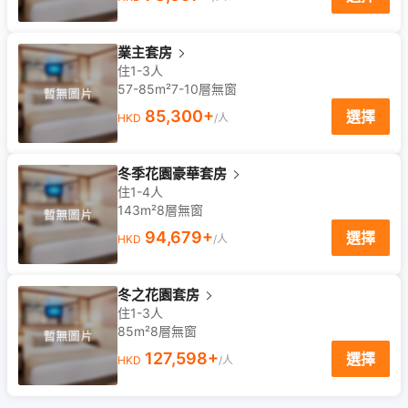
業主套房
住1-3人
57-85m²
7-10
層
無窗
85,300
+
選擇
HKD
/人
冬季花園豪華套房
住1-4人
143m²
8
層
無窗
94,679
+
選擇
HKD
/人
冬之花園套房
住1-3人
85m²
8
層
無窗
127,598
+
選擇
HKD
/人