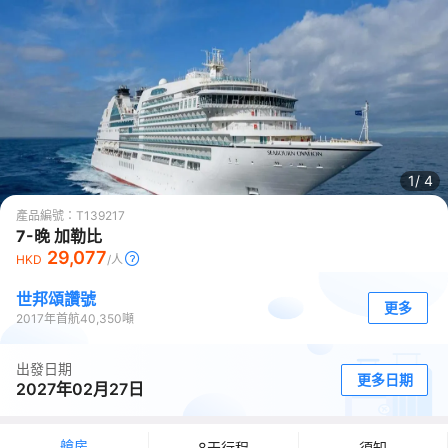
1/
4
產品編號：
T139217
7-晚 加勒比
29,077
HKD
/人
世邦頌讚號
更多
2017
年首航
40,350
噸
出發日期
更多日期
2027年02月27日
艙房
8天行程
須知