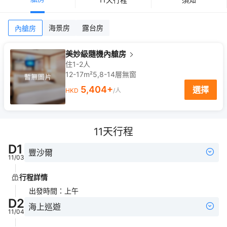
海景房
露台房
內艙房
美妙級隨機內艙房
住1-2人
12-17m²
5,8-14
層
無窗
5,404
+
選擇
HKD
/人
11
天行程
D
1
豐沙爾
11/03
行程詳情
出發時間
：
上午
D
2
海上巡遊
11/04