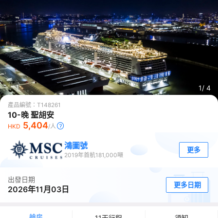
1/
4
產品編號：
T148261
10-晚 聖胡安
5,404
HKD
/人
鴻圖號
更多
2019
年首航
181,000
噸
出發日期
更多日期
2026年11月03日
艙房
11天行程
須知