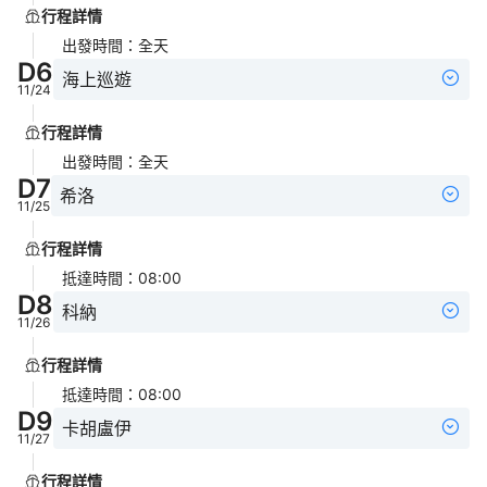
行程詳情
出發時間
：
全天
D
6
海上巡遊
11/24
行程詳情
出發時間
：
全天
D
7
希洛
11/25
行程詳情
抵達時間
：
08:00
D
8
科納
11/26
行程詳情
抵達時間
：
08:00
D
9
卡胡盧伊
11/27
行程詳情