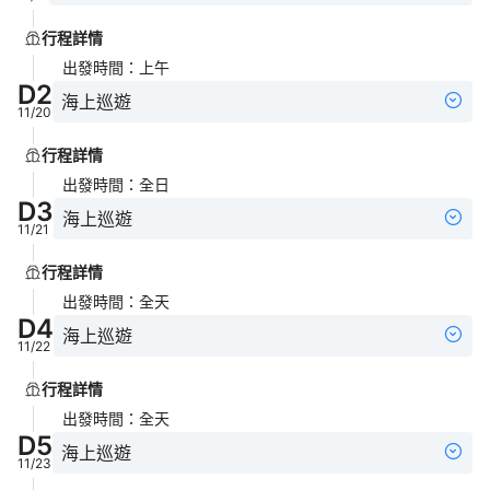
行程詳情
出發時間
：
上午
D
2
海上巡遊
11/20
行程詳情
出發時間
：
全日
D
3
海上巡遊
11/21
行程詳情
出發時間
：
全天
D
4
海上巡遊
11/22
行程詳情
出發時間
：
全天
D
5
海上巡遊
11/23