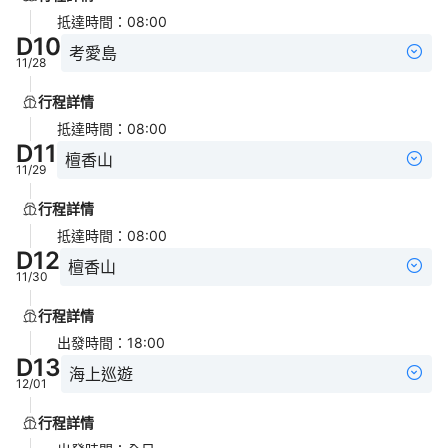
抵達時間
：
08:00
D
10
考愛島
11/28
行程詳情
抵達時間
：
08:00
D
11
檀香山
11/29
行程詳情
抵達時間
：
08:00
D
12
檀香山
11/30
行程詳情
出發時間
：
18:00
D
13
海上巡遊
12/01
行程詳情