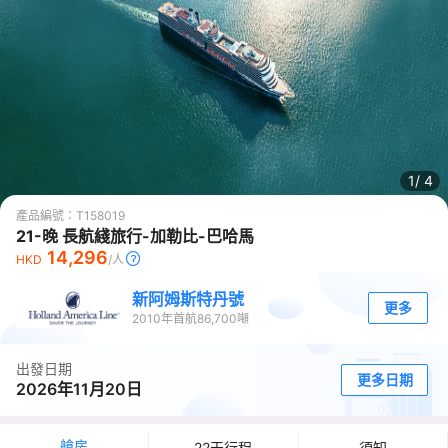
1/
4
產品編號：
T158019
21-晚 長航綫旅行-加勒比-巴哈馬
14,296
HKD
/人
新阿姆斯特丹號
更多
2010
年首航
86,700
噸
出發日期
更多日期
2026年11月20日
艙房
22天行程
須知