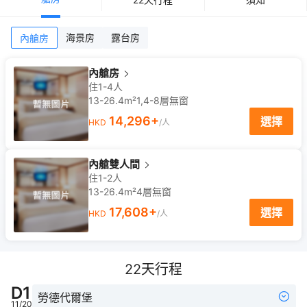
海景房
露台房
內艙房
內艙房
住1-4人
13-26.4m²
1,4-8
層
無窗
14,296
+
選擇
HKD
/人
內艙雙人間
住1-2人
13-26.4m²
4
層
無窗
17,608
+
選擇
HKD
/人
22
天行程
D
1
勞德代爾堡
11/20