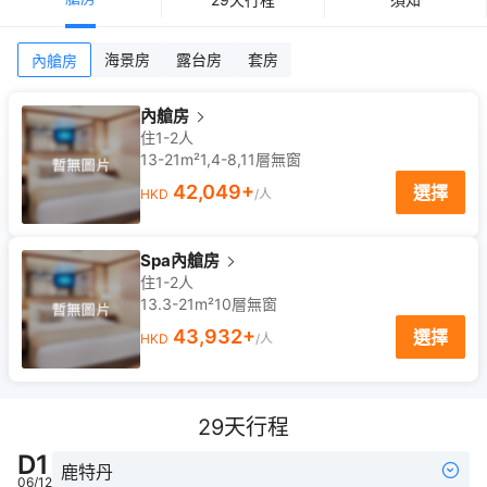
海景房
露台房
套房
內艙房
內艙房
住1-2人
13-21m²
1,4-8,11
層
無窗
42,049
+
選擇
HKD
/人
Spa內艙房
住1-2人
13.3-21m²
10
層
無窗
43,932
+
選擇
HKD
/人
29
天行程
D
1
鹿特丹
06/12