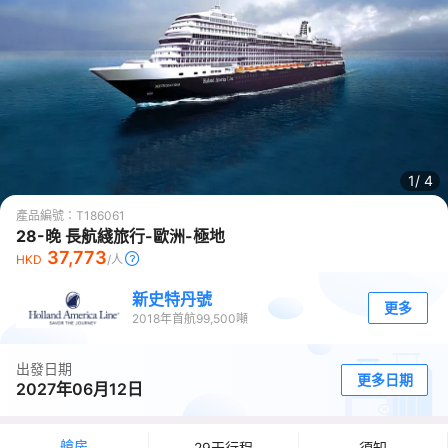
1/
4
產品編號：
T186061
28-晚 長航綫旅行-歐洲-極地
37,773
HKD
/人
新史特丹號
更多
2018
年首航
99,500
噸
出發日期
更多日期
2027年06月12日
艙房
29天行程
須知