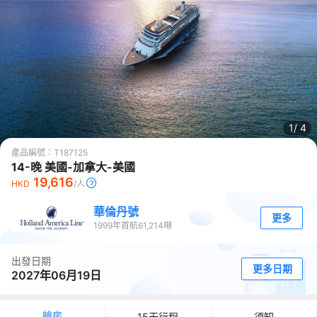
1/
4
產品編號：
T187125
14-晚 美國-加拿大-美國
19,616
HKD
/人
華倫丹號
更多
1999
年首航
61,214
噸
出發日期
更多日期
2027年06月19日
艙房
15天行程
須知