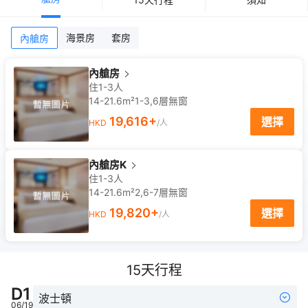
海景房
套房
內艙房
內艙房
住1-3人
14-21.6m²
1-3,6
層
無窗
19,616
+
選擇
HKD
/人
內艙房K
住1-3人
14-21.6m²
2,6-7
層
無窗
19,820
+
選擇
HKD
/人
15
天行程
D
1
波士頓
06/19