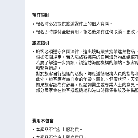
預訂限制
報名時必須提供旅遊證件上的個人資料。
報名即時繳付全數費用，報名後如有任何取消、更改，在
旅遊指引
旅客必須遵守各國法律，進出境時嚴禁攜帶違禁物品
根據海關規定，若入境旅客攜帶的自用海外物品總值
若要了解進一步資訊，請造訪海關機構的網站。旅客
和緊急措施。
對於旅客自行組織的活動，均應遵循服務人員的指導
此外，旅客應考慮自身的年齡、體能、健康狀況、天
如果旅客認為有必要，應諮詢醫生或專業人士的意見
部分國家會在旅客抵達機場和港口時採集指紋及拍攝
費用不包含
本產品不含船上服務費。
本產品不含岸上觀光費用。