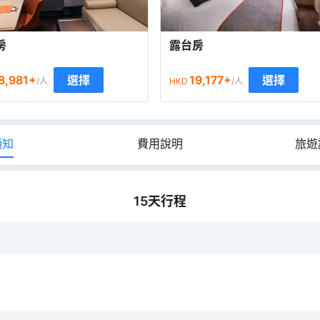
房
露台房
8,981
+
19,177
+
選擇
選擇
/人
HKD
/人
須知
費用說明
旅遊
15
天行程