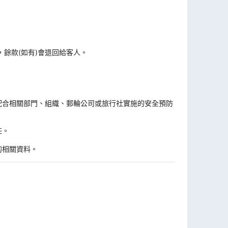
，餘款(如有)會退回給客人。
。
配合相關部門、組織、郵輪公司或旅行社實施的安全預防
任。
的相關資料。