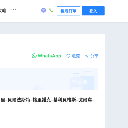
...
攻略
搜尋訂單
登入
WhatsApp
收藏
分享
特里-貝爾法斯特-格里諾克-基利貝格斯-戈爾韋-