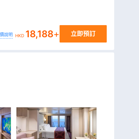
18,188
+
立即預訂
價說明
HKD