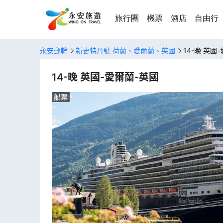
旅行團
機票
酒店
自由行
永安郵輪
新史特丹號 荷蘭、愛爾蘭、英國
14-晚 英國
14-晚 英國-愛爾蘭-英國
船票