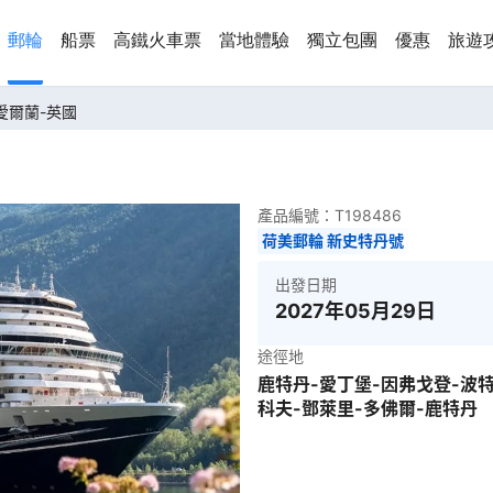
郵輪
船票
高鐵火車票
當地體驗
獨立包團
優惠
旅遊
-愛爾蘭-英國
產品編號：
T198486
荷美郵輪 新史特丹號
出發日期
2027年05月29日
途徑地
鹿特丹-愛丁堡-因弗戈登-波
科夫-鄧萊里-多佛爾-鹿特丹