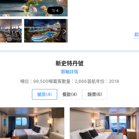
1
4
起
新史特丹號
郵輪詳情
噸位：
99,500噸
載客數量：
2,666
首航年份：
2018
艙房(4)
餐飲(4)
娛樂(6)