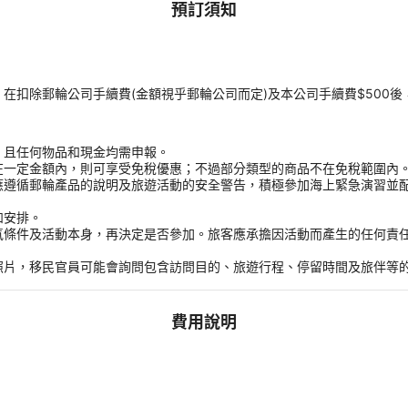
預訂須知
扣除郵輪公司手續費(金額視乎郵輪公司而定)及本公司手續費$500後
，且任何物品和現金均需申報。
在一定金額內，則可享受免稅優惠；不過部分類型的商品不在免稅範圍內
應遵循郵輪產品的說明及旅遊活動的安全警告，積極參加海上緊急演習並
和安排。
氣條件及活動本身，再決定是否參加。旅客應承擔因活動而產生的任何責
。
照片，移民官員可能會詢問包含訪問目的、旅遊行程、停留時間及旅伴等
費用說明