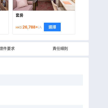
套房
26,788
+
選擇
HKD
/人
證件要求
責任細則