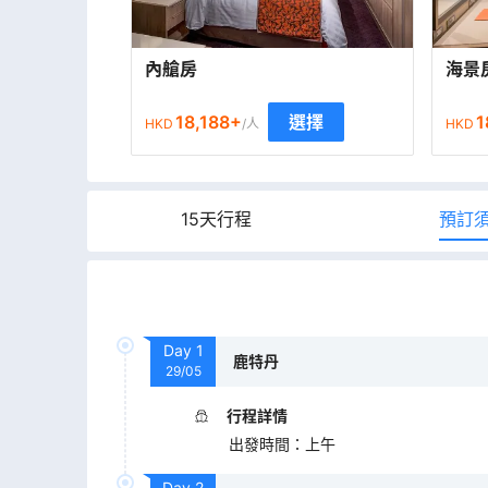
內艙房
海景
18,188
+
1
選擇
HKD
/人
HKD
15天行程
預訂
Day
1
鹿特丹
29/05
行程詳情
出發時間
：
上午
Day
2