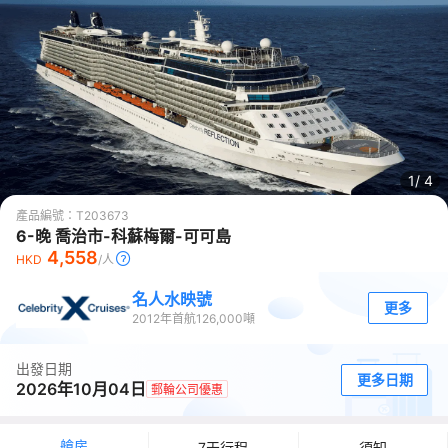
1/
4
產品編號：
T203673
6-晚 喬治市-科蘇梅爾-可可島
4,558
HKD
/人
名人水映號
更多
2012
年首航
126,000
噸
出發日期
更多日期
2026年10月04日
郵輪公司優惠
艙房
7天行程
須知