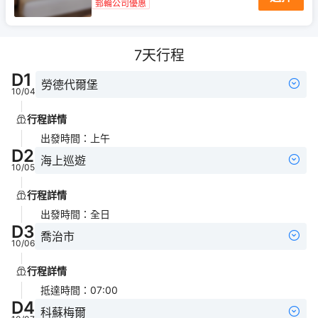
郵輪公司優惠
7
天行程
D
1
勞德代爾堡
10/04
行程詳情
出發時間
：
上午
D
2
海上巡遊
10/05
行程詳情
出發時間
：
全日
D
3
喬治市
10/06
行程詳情
抵達時間
：
07:00
D
4
科蘇梅爾