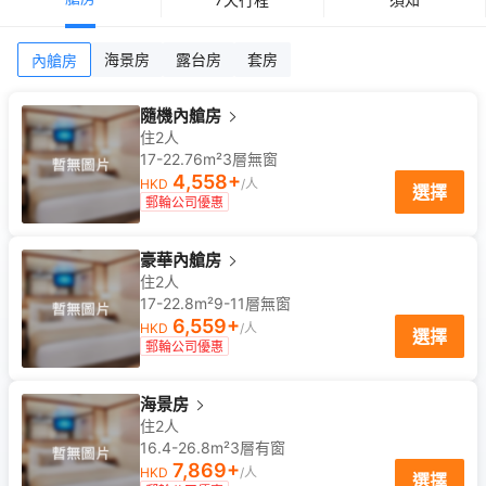
海景房
露台房
套房
內艙房
隨機內艙房
住2人
17-22.76m²
3
層
無窗
4,558
+
HKD
/人
選擇
郵輪公司優惠
豪華內艙房
住2人
17-22.8m²
9-11
層
無窗
6,559
+
HKD
/人
選擇
郵輪公司優惠
海景房
住2人
16.4-26.8m²
3
層
有窗
7,869
+
HKD
/人
選擇