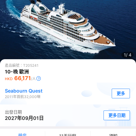
1/
4
產品編號：
T205241
10-晚 歐洲
66,171
HKD
/人
Seabourn Quest
更多
2011
年首航
32,000
噸
出發日期
更多日期
2027年09月01日
艙房
11天行程
須知