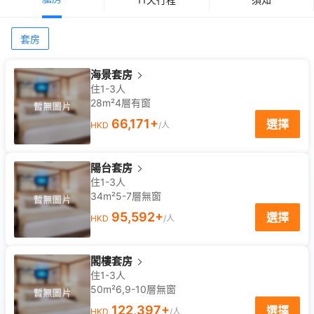
套房
海景套房
住1-3人
28m²
4
層
有窗
66,171
+
選擇
HKD
/人
陽台套房
住1-3人
34m²
5-7
層
無窗
95,592
+
選擇
HKD
/人
閣樓套房
住1-3人
50m²
6,9-10
層
無窗
122,397
+
選擇
HKD
/人