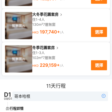
大冬季花園套房
住1-4人
130m²
7
層
無窗
197,740
+
選擇
HKD
/人
冬季花園套房
住1-3人
102m²
7
層
無窗
229,159
+
選擇
HKD
/人
11
天行程
D
1
哥本哈根
09/01
行程詳情