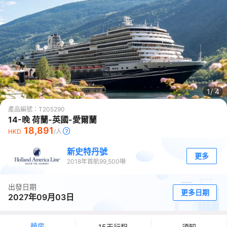
1/
4
產品編號：
T205290
14-晚 荷蘭-英國-愛爾蘭
18,891
HKD
/人
新史特丹號
更多
2018
年首航
99,500
噸
出發日期
更多日期
2027年09月03日
艙房
15天行程
須知