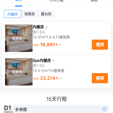
海景房
露台房
內艙房
內艙房
住1-3人
13-21m²
1,4-8,11
層
無窗
18,891
+
選擇
HKD
/人
Spa內艙房
住1-2人
13.3-21m²
10
層
無窗
23,214
+
選擇
HKD
/人
15
天行程
D
1
多佛爾
09/03