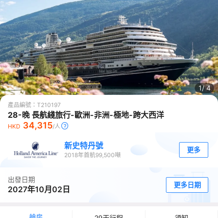
1/
4
產品編號：
T210197
28-晚 長航綫旅行-歐洲-非洲-極地-跨大西洋
34,315
HKD
/人
新史特丹號
更多
2018
年首航
99,500
噸
出發日期
更多日期
2027年10月02日
艙房
29天行程
須知