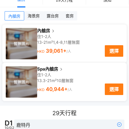
海景房
露台房
套房
內艙房
內艙房
住1-2人
13-21m²
1,4-8,11
層
無窗
39,061
+
選擇
HKD
/人
Spa內艙房
住1-2人
13.3-21m²
10
層
無窗
40,944
+
選擇
HKD
/人
29
天行程
D
1
鹿特丹
10/02