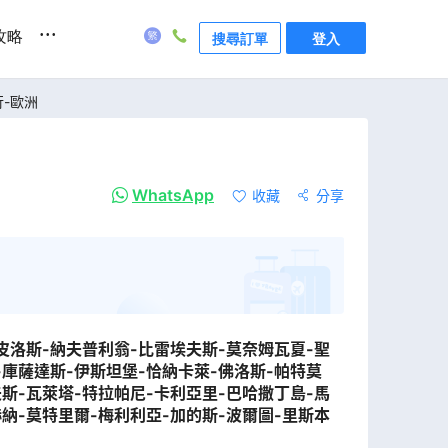
...
攻略
搜尋訂單
登入
行-歐洲
WhatsApp
收藏
分享
-皮洛斯-納夫普利翁-比雷埃夫斯-莫奈姆瓦夏-聖
-庫薩達斯-伊斯坦堡-恰納卡萊-佛洛斯-帕特莫
夫斯-瓦萊塔-特拉帕尼-卡利亞里-巴哈撒丁島-馬
赫納-莫特里爾-梅利利亞-加的斯-波爾圖-里斯本