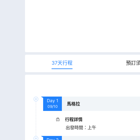
37天行程
預訂
Day
1
馬格拉
09/10
行程詳情
出發時間
：
上午
Day
2