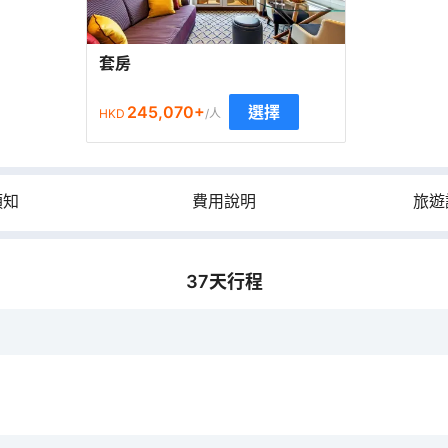
套房
245,070
+
選擇
HKD
/人
須知
費用說明
旅遊
37
天行程