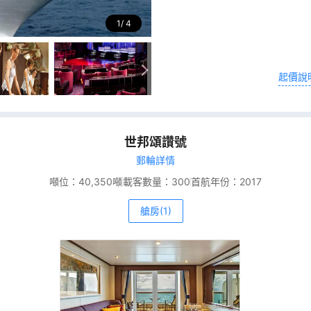
1
4
起價說
世邦頌讚號
郵輪詳情
噸位：
40,350噸
載客數量：
300
首航年份：
2017
艙房(1)