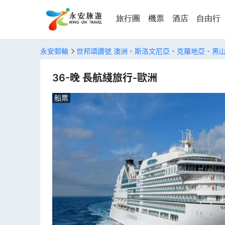
旅行團
機票
酒店
自由行
永安郵輪
世邦頌讚號 澳洲、斯洛文尼亞、克羅地亞、黑
36-晚 長航綫旅行-歐洲
船票