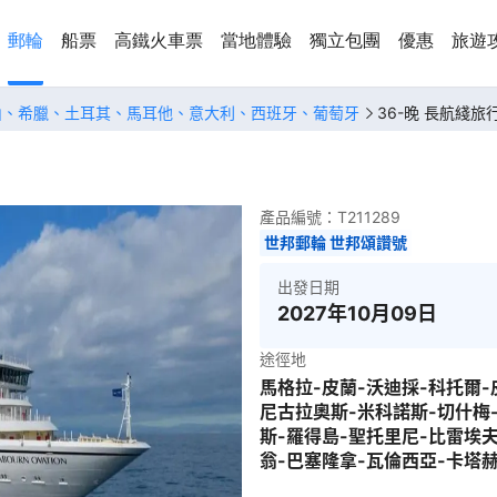
郵輪
船票
高鐵火車票
當地體驗
獨立包團
優惠
旅遊
山、希臘、土耳其、馬耳他、意大利、西班牙、葡萄牙
36-晚 長航綫旅
產品編號：
T211289
世邦郵輪 世邦頌讚號
出發日期
2027年10月09日
途徑地
馬格拉-皮蘭-沃迪採-科托爾
尼古拉奧斯-米科諾斯-切什梅
斯-羅得島-聖托里尼-比雷埃
翁-巴塞隆拿-瓦倫西亞-卡塔