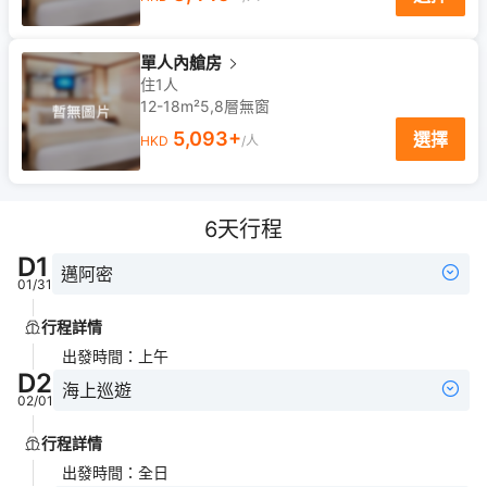
單人內艙房
住1人
12-18m²
5,8
層
無窗
5,093
+
選擇
HKD
/人
6
天行程
D
1
邁阿密
01/31
行程詳情
出發時間
：
上午
D
2
海上巡遊
02/01
行程詳情
出發時間
：
全日