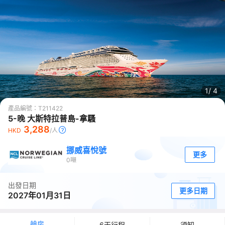
1/
4
產品編號：
T211422
5-晚 大斯特拉普島-拿騷
3,288
HKD
/人
挪威喜悅號
更多
0
噸
出發日期
更多日期
2027年01月31日
艙房
6天行程
須知