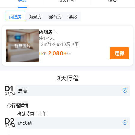
海景房
露台房
套房
內艙房
內艙房
住1-4人
13m²
1-2,6-10
層
無窗
2,080
+
選擇
HKD
/人
3
天行程
D
1
馬賽
05/03
行程詳情
出發時間
：
上午
D
2
薩沃納
05/04