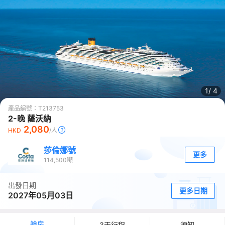
1/
4
產品編號：
T213753
2-晚 薩沃納
2,080
HKD
/人
莎倫娜號
更多
114,500
噸
出發日期
更多日期
2027年05月03日
艙房
3天行程
須知