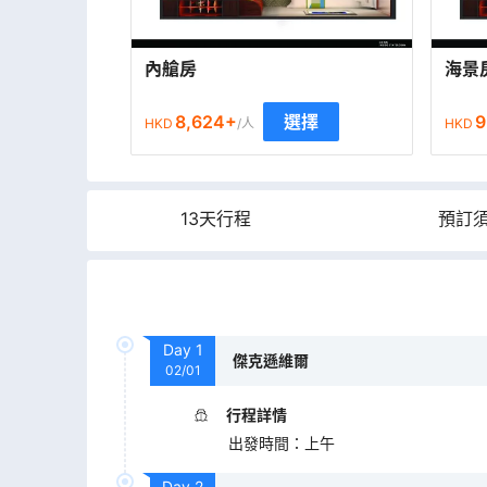
內艙房
海景
8,624
+
9
選擇
HKD
/人
HKD
13天行程
預訂
Day
1
傑克遜維爾
02/01
行程詳情
出發時間
：
上午
Day
2