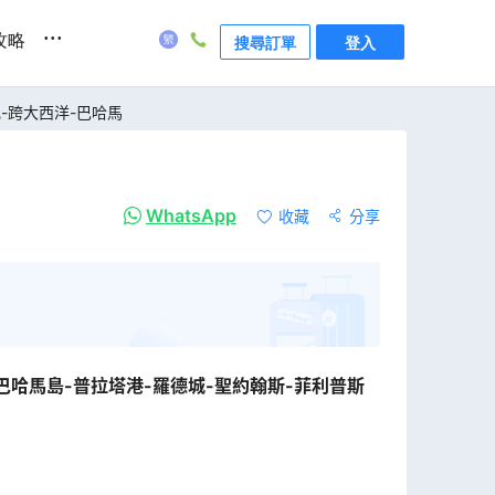
...
攻略
搜尋訂單
登入
比-跨大西洋-巴哈馬
WhatsApp
收藏
分享
巴哈馬島-普拉塔港-羅德城-聖約翰斯-菲利普斯