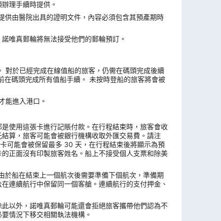
頭辦理手續時提供。
須提供由醫院出具的證明文件，內容必須包含其預產期時
，諾唯真郵輪將無法接受他們的郵輪預訂。
4 天。 對於已經完成在線值船的旅客，仍需在碼頭完成後續
前在碼頭完成所有值船手續。 未按時登船的旅客將會被
票才能進入港口。
都是使用這張卡進行記賬付款。在行程結束時，旅客會收
元結算，旅客可能會被銀行機構收取外匯交易費。請注
卡可能會被保留最多 30 天，在行程結束後將顯示為預
卡的正面沒有印製旅客姓名。船上不接受個人支票和除美
複。由於船在結束上一個航次後需要準備下個航次，準備期
法在連續航行中保留同一個客艙。連續航行的支付押金、
除此以外，諾唯真郵輪可能還會拒絕旅客攜帶他們認為不
必要情況下移交相關執法機構。