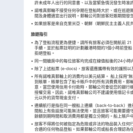
許未成年人出行的同意書、以及當緊急情況發生時准
諾唯真郵輪不接受任何孕期在登船時大於、或在巡遊期
間及身體適宜出行說明。郵輪公司對旅客妊娠期間發
如果旅客是來自克里米亞、朝鮮（朝鮮民主主義人民
旅遊指引
為了登船流程更為便捷，請所有旅客必須在開航前 21 天
手續，並於船票註明的計劃離港時間的1個小時前登船
拒絕登船。
同一間艙房中的每位旅客均完成在線值船後的24小時內
除了上述船票 (e-docs)，旅客還應攜帶有效的護
所有諾唯真郵輪上的消費均以美元結算。 船上採用“
到賬單，賬單包含了船卡賬戶中的所有消費費用。郵
意，當您使用信用卡付款時，郵輪公司會從您的銀行機構
授權交易。因此，諾唯真郵輪公司不建議使用借記卡
元以外的貨幣現金支付。
連續航行是指在同一艘船上連續（back-to-ba
間船上有些設施可能無法使用，並且旅客可能需要遵
餘額到期時間和取消費用都是獨立分開的。船上賬戶
旅客不得將任何被指定為危險或非法的物品裝入任何
合適的任何物品登船。如果郵輪公司或船長合理認為