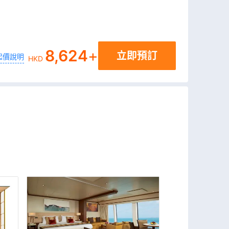
8,624
+
立即預訂
起價說明
HKD