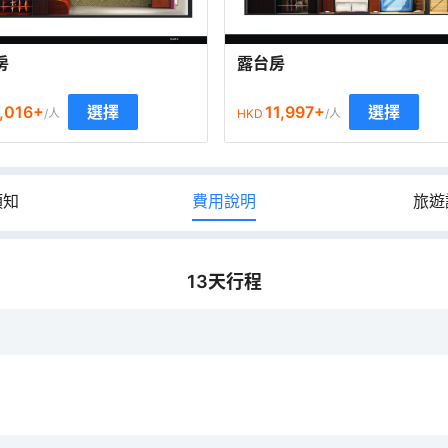
房
露台房
,016
+
11,997
+
選擇
選擇
/人
HKD
/人
須知
費用說明
旅遊
13
天行程