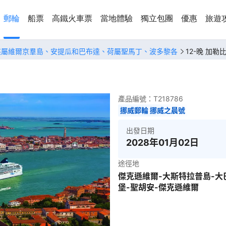
郵輪
船票
高鐵火車票
當地體驗
獨立包團
優惠
旅遊
英屬維爾京羣島、安提瓜和巴布達、荷屬聖馬丁、波多黎各
12-晚 加勒
產品編號：
T218786
挪威郵輪 挪威之晨號
出發日期
2028年01月02日
途徑地
傑克遜維爾-大斯特拉普島-大
堡-聖胡安-傑克遜維爾