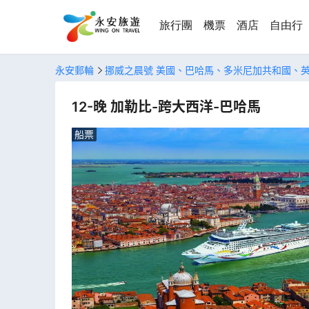
旅行團
機票
酒店
自由行
永安郵輪
挪威之晨號 美國、巴哈馬、多米尼加共和國、
12-晚 加勒比-跨大西洋-巴哈馬
船票