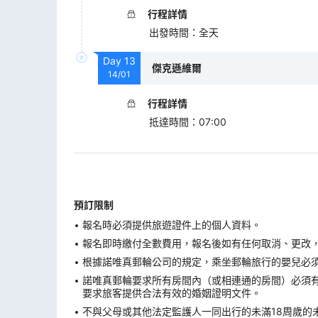
行程詳情
出發時間
：
全天
Day
13
傑克遜維爾
14/01
行程詳情
抵達時間
：
07:00
預訂限制
報名時必須提供旅遊證件上的個人資料。
報名即時繳付全數費用，報名後如有任何取消、更改，在
根據諾唯真郵輪公司的規定，乘坐郵輪旅行的嬰兒必須在
諾唯真郵輪要求所有房間內（或相連通的房間）必須有
要求旅客提供合法有效的婚姻證明文件。
不與父母或其他法定監護人一同出行的未滿18周歲的