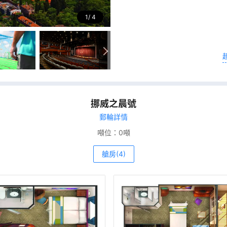
1
4
挪威之晨號
郵輪詳情
噸位：
0噸
艙房(4)