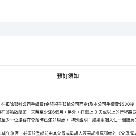
預訂須知
扣除郵輪公司手續費(金額視乎郵輪公司而定)及本公司手續費$500後
郵輪啟航第一天時至少滿6個月。另外，在海上 3 天或以上的行程將要
至少一位旅客在登船時已滿21周歲。 特別說明：如果單獨入住一間艙房
未成年旅客，必須於登船前由其父母或監護人簽署諾唯真郵輪的《父母/