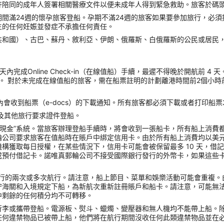
許陪同的成年人簽署相關醫療文件以便未成年人得到緊急救助。旅客於碼
間滿24週的懷孕旅客登船。孕期不滿24週的旅客如果要參加旅行，必
生的任何妊娠並發症不承擔任何責任。
共和國）、古巴、蘇丹、敘利亞、伊朗、俄羅斯、白俄羅斯的公民或居民
內完成Online Check-in（在線值船）手續，最遲不得晚於開航前 
。 對於未完成在線值船的旅客，需在船票註明的計劃離港時間前2個小時
會收到船票（e-docs）的下載通知。所有旅客都必須下載或者打印船
照以及其他旅行要求證件登船。
無現金”系統。當旅客辦理登船手續時，將會收到一張船卡，所有船上消費
輪公司要求旅客在值船時在賬戶中綁定信用卡。由於所有船上消費均以美
獲取每日授權，在某些情況下，信用卡可能會被保留最多 10 天，借記
或預付借記卡。諾唯真郵輪公司不接受國際銀行發行的外幣卡，如果這些
ck）進行的兩次或多次航行。請注意，船上節目、菜單和娛樂活動可能會重
守海關和入境規定下船，為新航次重新註冊賬戶和船卡。請注意，可能無
中剩餘的任何積分均不可轉移。
行李或攜帶登船。電源板、熨斗、蠟燭、變壓器和無人機均不能帶上船。
任何違禁物品已被帶上船，他們將在航行期間沒收任何此類違禁物品並在