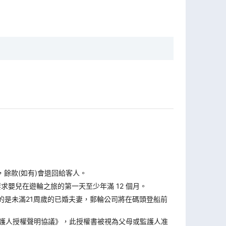
，餘款(如有)會退回給客人。
求嬰兒在遊輪之旅的第一天至少年滿 12 個月。
的是未滿21周歲的已婚夫妻，郵輪公司將在碼頭登船前
監護人授權聲明協議》，此授權書被視為父母或監護人准