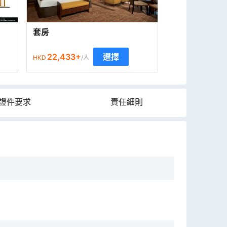
套房
22,433
+
選擇
HKD
/人
證件要求
責任細則