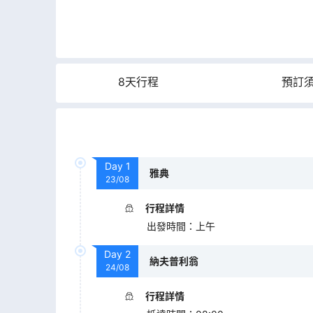
8天行程
預訂
Day
1
雅典
23/08
行程詳情
出發時間
：
上午
Day
2
納夫普利翁
24/08
行程詳情