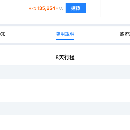
135,654
+
選擇
HKD
/人
須知
費用說明
旅遊
8
天行程