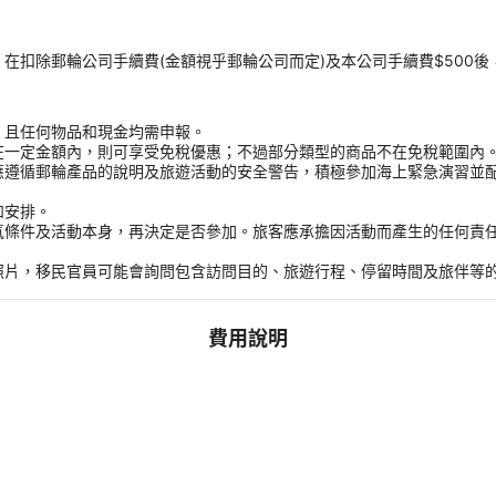
扣除郵輪公司手續費(金額視乎郵輪公司而定)及本公司手續費$500後
，且任何物品和現金均需申報。
在一定金額內，則可享受免稅優惠；不過部分類型的商品不在免稅範圍內
應遵循郵輪產品的說明及旅遊活動的安全警告，積極參加海上緊急演習並
和安排。
氣條件及活動本身，再決定是否參加。旅客應承擔因活動而產生的任何責
。
照片，移民官員可能會詢問包含訪問目的、旅遊行程、停留時間及旅伴等
費用說明