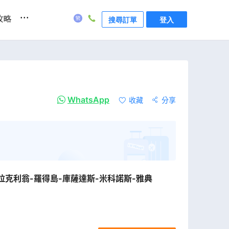
...
攻略
搜尋訂單
登入
WhatsApp
收藏
分享
拉克利翁-羅得島-庫薩達斯-米科諾斯-雅典