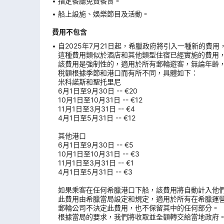
指定餐廳免費餐食。
船上設施、娛樂節目及活動。
費用不包含
自2025年7月21日起，希臘政府將引入一種新的費
這種費用類似於酒店和其他類型住宿已經實施的費用
該費用是強制性的，適用於所有郵輪遊客，無論年齡
稅額根據季節和港口而有所不同，具體如下：
米科諾斯和聖托里尼
6月1日至9月30日 -- €20
10月1日至10月31日 -- €12
11月1日至3月31日 -- €4
4月1日至5月31日 -- €12
其他港口
6月1日至9月30日 -- €5
10月1日至10月31日 -- €3
11月1日至3月31日 -- €1
4月1日至5月31日 -- €3
如果乘客在任何希臘港口下船，該費用將自動計入他
此費用由希臘當局設定和規定，適用於所有在希臘運
郵輪公司不決定此費用，也不保留其中的任何部分。
根據當局的要求，我們將收取並全額轉交給當地政府