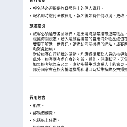
預訂限制
報名時必須提供旅遊證件上的個人資料。
報名即時繳付全數費用，報名後如有任何取消、更改，在
旅遊指引
旅客必須遵守各國法律，進出境時嚴禁攜帶違禁物品
根據海關規定，若入境旅客攜帶的自用海外物品總值
若要了解進一步資訊，請造訪海關機構的網站。旅客
和緊急措施。
對於旅客自行組織的活動，均應遵循服務人員的指導
此外，旅客應考慮自身的年齡、體能、健康狀況、天
如果旅客認為有必要，應諮詢醫生或專業人士的意見
部分國家會在旅客抵達機場和港口時採集指紋及拍攝
費用包含
船票。
郵輪港務費。
包括船上住宿。