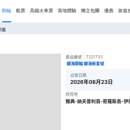
郵輪
船票
高鐵火車票
當地體驗
獨立包團
優惠
旅遊
希臘
產品編號：
T221733
銀海郵輪 銀海新星號
出發日期
2026年08月23日
途徑地
雅典-納夫普利翁-密羅斯島-伊