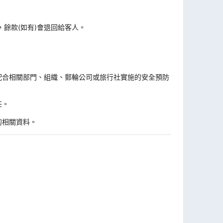
，餘款(如有)會退回給客人。
。
配合相關部門、組織、郵輪公司或旅行社實施的安全預防
任。
的相關資料。