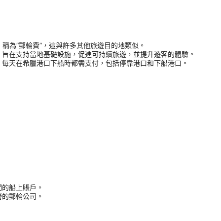
用，稱為“郵輪費”，這與許多其他旅遊目的地類似。
，旨在支持當地基礎設施，促進可持續旅遊，並提升遊客的體驗。
，每天在希臘港口下船時都需支付，包括停靠港口和下船港口。
們的船上賬戶。
營的郵輪公司。
。