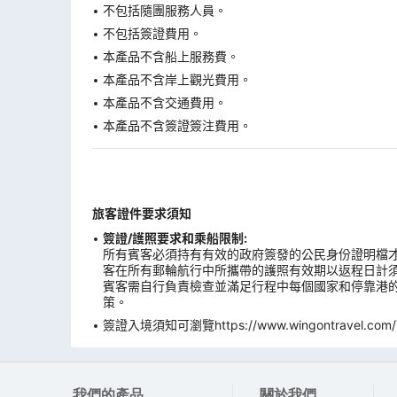
不包括隨團服務人員。
不包括簽證費用。
本產品不含船上服務費。
本產品不含岸上觀光費用。
本產品不含交通費用。
本產品不含簽證簽注費用。
旅客證件要求須知
簽證/護照要求和乘船限制:
所有賓客必須持有有效的政府簽發的公民身份證明檔才
客在所有郵輪航行中所攜帶的護照有效期以返程日計
賓客需自行負責檢查並滿足行程中每個國家和停靠港的
策。
簽證入境須知可瀏覽https://www.wingontravel.com/Tra
我們的產品
關於我們