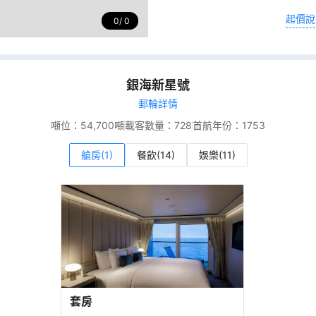
起價說
0
0
銀海新星號
郵輪詳情
噸位：
54,700噸
載客數量：
728
首航年份：
1753
艙房(1)
餐飲(14)
娛樂(11)
套房