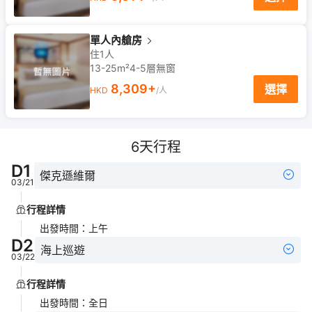
單人內艙房
住1人
13-25m²
4-5
層
無窗
8,309
+
選擇
HKD
/人
6
天行程
D
1
傑克遜維爾
03/21
行程詳情
出發時間
：
上午
D
2
海上巡遊
03/22
行程詳情
出發時間
：
全日