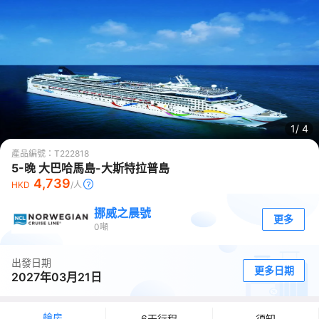
1/
4
產品編號：
T222818
5-晚 大巴哈馬島-大斯特拉普島
4,739
HKD
/人
挪威之晨號
更多
0
噸
出發日期
更多日期
2027年03月21日
艙房
6天行程
須知