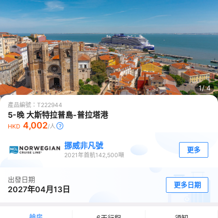
1/
4
產品編號：
T222944
5-晚 大斯特拉普島-普拉塔港
4,002
HKD
/人
挪威非凡號
更多
2021
年首航
142,500
噸
出發日期
更多日期
2027年04月13日
艙房
6天行程
須知