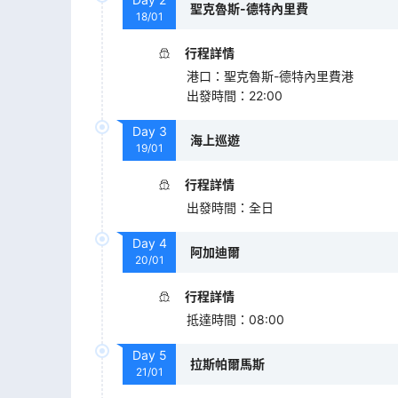
聖克魯斯-德特內里費
18/01
行程詳情
港口
：
聖克魯斯-德特內里費港
出發時間
：
22:00
Day
3
海上巡遊
19/01
行程詳情
出發時間
：
全日
Day
4
阿加迪爾
20/01
行程詳情
抵達時間
：
08:00
Day
5
拉斯帕爾馬斯
21/01