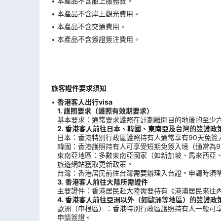
本產品不含船上服務費。
本產品不含岸上觀光費用。
本產品不含交通費用。
本產品不含簽證簽注費用。
旅客證件要求須知
香港客人出行visa
1. 護照要求（護照有效期要求）
基本要求：通常要求護照在計劃離開目的地後的至少
2. 香港客人前往日本、韓國、東南亞及台灣的簽證政
日本：香港特別行政區護照持有人通常享有90天免簽
韓國：香港護照持有人可享受短期免簽入境（通常為9
東南亞地區：多數東南亞國家（如新加坡、馬來西亞
旅遊網站獲取更新政策。
台灣：香港居民前往台灣需要辦理入台證。申請時須
3. 香港客人前往大陸所需證件
主要證件：香港居民赴大陸需要持有《港澳居民來往內
4. 香港客人前往亞洲以外（如歐洲等地區）的簽證政
歐洲（申根區）：香港特別行政區護照持有人一般可享
申請簽證。