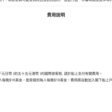
費用說明
千元日幣 (約五十五元港幣 )的國際旅客稅. 請於船上支付有關費用。
每晚$16美金，套房級別每人每晚$19美金。費用將自動加入閣下船上