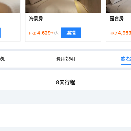
海景房
露台房
4,629
+
4,98
選擇
HKD
/人
HKD
須知
費用說明
旅遊
8
天行程