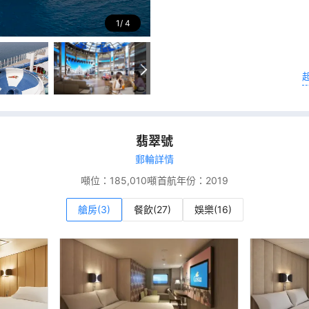
1
4
翡翠號
郵輪詳情
噸位：
185,010噸
首航年份：
2019
艙房(3)
餐飲(27)
娛樂(16)