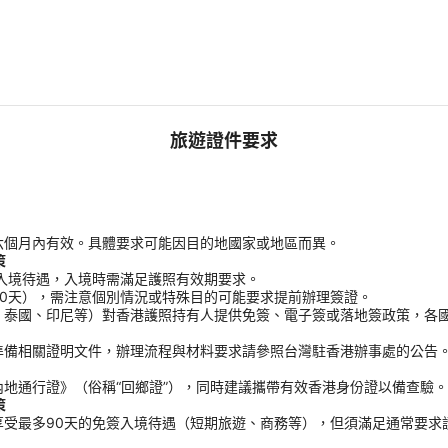
旅遊證件要求
六個月內有效。具體要求可能因目的地國家或地區而異。
策
入境待遇，入境時需滿足護照有效期要求。
0天），需注意個別情況或特殊目的可能要求提前辦理簽證。
、泰國、印尼等）對香港護照持有人提供免簽、電子簽或落地簽政策，各
準備相關證明文件，辦理流程與材料要求請參照台灣駐香港辦事處的公告
地通行證》（俗稱“回鄉證”），同時建議攜帶有效香港身份證以備查驗。
策
受最多90天的免簽入境待遇（短期旅遊、商務等），但須滿足通常要求