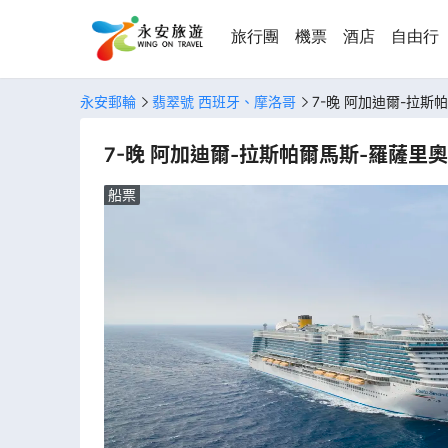
旅行團
機票
酒店
自由行
永安郵輪
翡翠號 西班牙、摩洛哥
7-晚 阿加迪爾-拉斯
7-晚 阿加迪爾-拉斯帕爾馬斯-羅薩里
船票