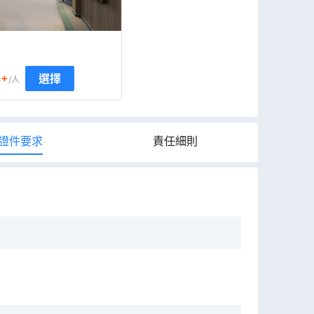
3
+
選擇
/人
證件要求
責任細則