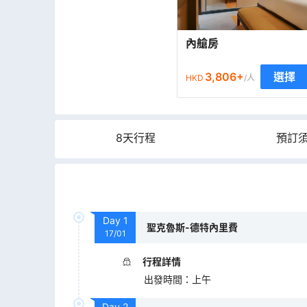
內艙房
3,806
+
選擇
HKD
/人
8天行程
預訂
Day
1
聖克魯斯-德特內里費
17/01
行程詳情
出發時間
：
上午
Day
2