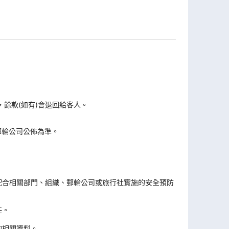
，餘款(如有)會退回給客人。
郵輪公司公佈為準。
。
配合相關部門、組織、郵輪公司或旅行社實施的安全預防
任。
的相關資料。