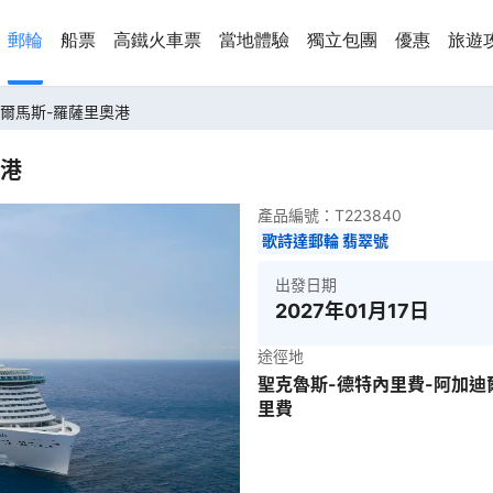
郵輪
船票
高鐵火車票
當地體驗
獨立包團
優惠
旅遊
帕爾馬斯-羅薩里奧港
奧港
產品編號：
T223840
歌詩達郵輪 翡翠號
出發日期
2027年01月17日
途徑地
聖克魯斯-德特內里費-阿加迪
里費