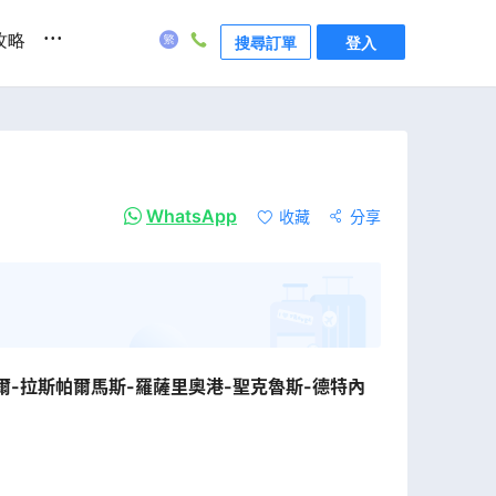
...
攻略
搜尋訂單
登入
WhatsApp
收藏
分享
爾-拉斯帕爾馬斯-羅薩里奧港-聖克魯斯-德特內