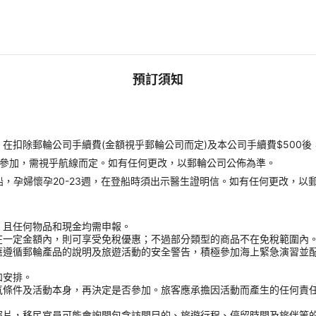
預訂須知
扣除郵輪公司手續費(金額視乎郵輪公司而定)及本公司手續費$500後
才能參加，需視乎航線而定。如有任何更改，以郵輪公司公佈為準。
受登船，孕婦懷孕20-23週，在登船時須出示醫生證明信。如有任何更改，以
，且任何物品和現金均需申報。
在一定金額內，則可享受免稅優惠；不過部分類型的商品不在免稅範圍內
應遵循郵輪產品的說明及旅遊活動的安全警告，積極參加海上緊急演習並
和安排。
氣條件及活動本身，再決定是否參加。旅客應承擔因活動而產生的任何責
。
照片，移民官員可能會詢問包含訪問目的、旅遊行程、停留時間及旅伴等