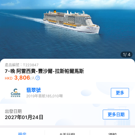
1/
4
產品編號：
T223847
7-晚 阿雷西費-豐沙爾-拉斯帕爾馬斯
3,806
HKD
/人
翡翠號
更多
2019
年首航
185,010
噸
出發日期
更多日期
2027年01月24日
艙房
8天行程
須知