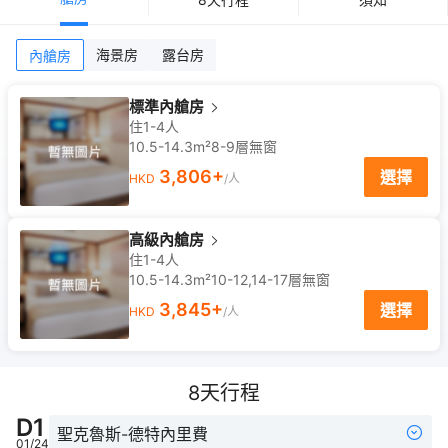
海景房
露台房
內艙房
標準內艙房
住1-4人
10.5-14.3m²
8-9
層
無窗
3,806
+
選擇
HKD
/人
高級內艙房
住1-4人
10.5-14.3m²
10-12,14-17
層
無窗
3,845
+
選擇
HKD
/人
8
天行程
D
1
聖克魯斯-德特內里費
01/24