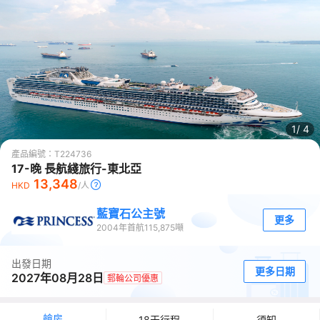
1/
4
產品編號：
T224736
17-晚 長航綫旅行-東北亞
13,348
HKD
/人
藍寶石公主號
更多
2004
年首航
115,875
噸
出發日期
更多日期
2027年08月28日
郵輪公司優惠
艙房
18天行程
須知