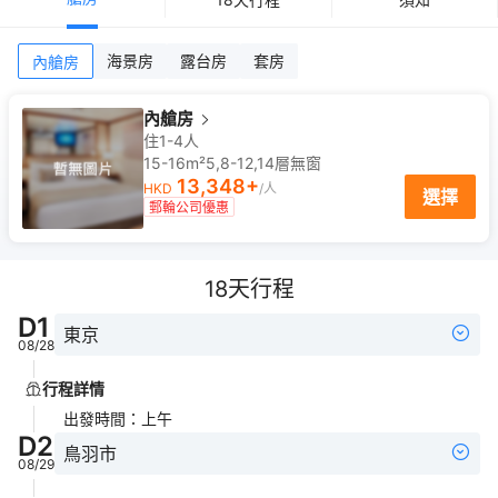
海景房
露台房
套房
內艙房
內艙房
住1-4人
15-16m²
5,8-12,14
層
無窗
13,348
+
HKD
/人
選擇
郵輪公司優惠
18
天行程
D
1
東京
08/28
行程詳情
出發時間
：
上午
D
2
鳥羽市
08/29