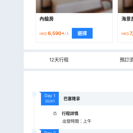
內艙房
海景
6,590
+
7
選擇
HKD
/人
HKD
12天行程
預訂
Day
1
巴塞隆拿
20/01
行程詳情
出發時間
：
上午
Day
2