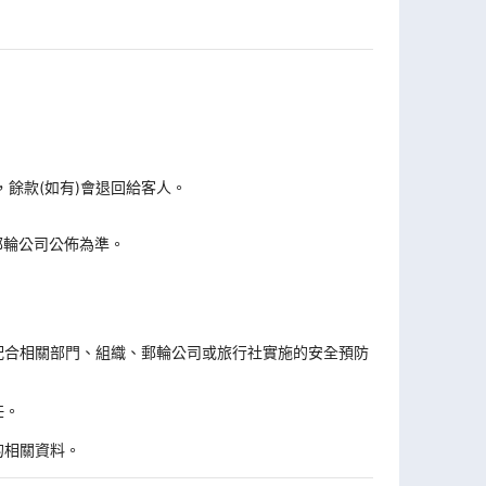
，餘款(如有)會退回給客人。
郵輪公司公佈為準。
。
配合相關部門、組織、郵輪公司或旅行社實施的安全預防
任。
的相關資料。