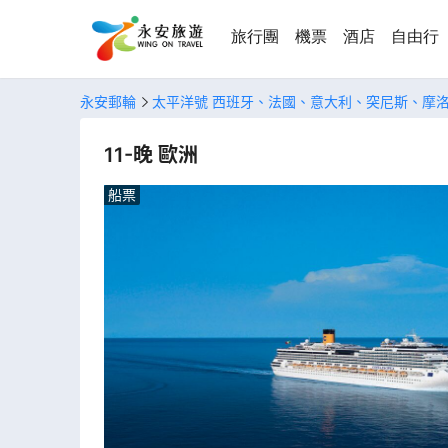
旅行團
機票
酒店
自由行
永安郵輪
太平洋號 西班牙、法國、意大利、突尼斯、摩
11-晚 歐洲
船票