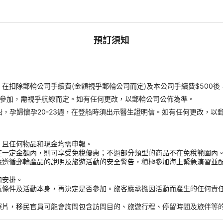
預訂須知
扣除郵輪公司手續費(金額視乎郵輪公司而定)及本公司手續費$500後
才能參加，需視乎航線而定。如有任何更改，以郵輪公司公佈為準。
受登船，孕婦懷孕20-23週，在登船時須出示醫生證明信。如有任何更改，以
，且任何物品和現金均需申報。
在一定金額內，則可享受免稅優惠；不過部分類型的商品不在免稅範圍內
應遵循郵輪產品的說明及旅遊活動的安全警告，積極參加海上緊急演習並
和安排。
氣條件及活動本身，再決定是否參加。旅客應承擔因活動而產生的任何責
。
照片，移民官員可能會詢問包含訪問目的、旅遊行程、停留時間及旅伴等