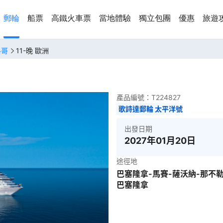
郵輪
船票
高鐵火車票
當地體驗
獨立包團
優惠
旅遊
洛哥
11-晚 歐洲
產品編號：
T224827
歌詩達郵輪 太平洋號
出發日期
2027年01月20日
途徑地
巴塞隆拿-馬賽-薩沃納-那不勒
巴塞隆拿