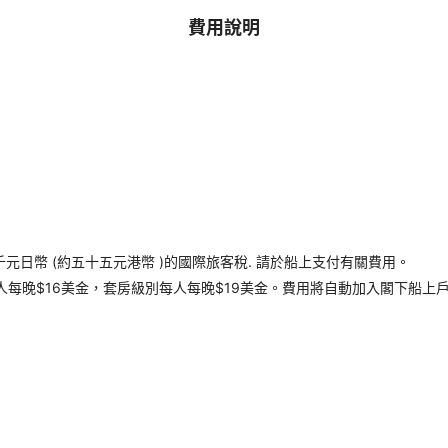
費用說明
千元日幣 (約五十五元港幣 )的國際旅客稅. 請於船上支付有關費用。
每晚$16美金，套房級別每人每晚$19美金。費用將自動加入閣下船上