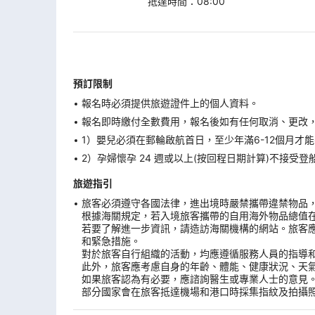
抵達時間
：
08:00
預訂限制
報名時必須提供旅遊證件上的個人資料。
報名即時繳付全數費用，報名後如有任何取消、更改，在
1）嬰兒必須在郵輪啟航首日，至少年滿6-12個月
2）孕婦懷孕 24 週或以上(按回程日期計算)不接
旅遊指引
旅客必須遵守各國法律，進出境時嚴禁攜帶違禁物品
根據海關規定，若入境旅客攜帶的自用海外物品總值
若要了解進一步資訊，請造訪海關機構的網站。旅客
和緊急措施。
對於旅客自行組織的活動，均應遵循服務人員的指導
此外，旅客應考慮自身的年齡、體能、健康狀況、天
如果旅客認為有必要，應諮詢醫生或專業人士的意見
部分國家會在旅客抵達機場和港口時採集指紋及拍攝