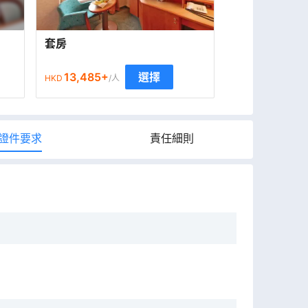
套房
13,485
+
選擇
HKD
/人
證件要求
責任細則