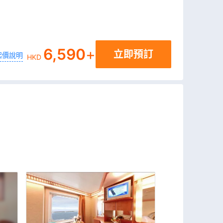
6,590
+
立即預訂
起價說明
HKD