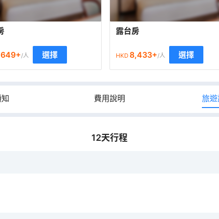
房
露台房
,649
+
8,433
+
選擇
選擇
/人
HKD
/人
須知
費用說明
旅遊
12
天行程