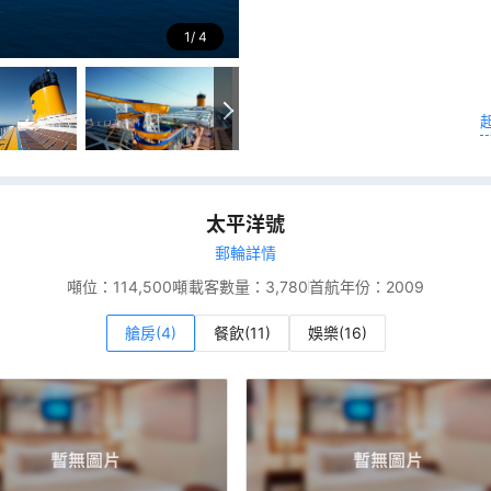
1
4
太平洋號
郵輪詳情
噸位：
114,500噸
載客數量：
3,780
首航年份：
2009
艙房(4)
餐飲(11)
娛樂(16)