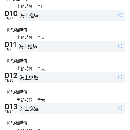
出發時間
：
全日
D
10
海上巡遊
11/24
行程詳情
出發時間
：
全天
D
11
海上巡遊
11/25
行程詳情
出發時間
：
全天
D
12
海上巡遊
11/26
行程詳情
出發時間
：
全天
D
13
海上巡遊
11/27
行程詳情