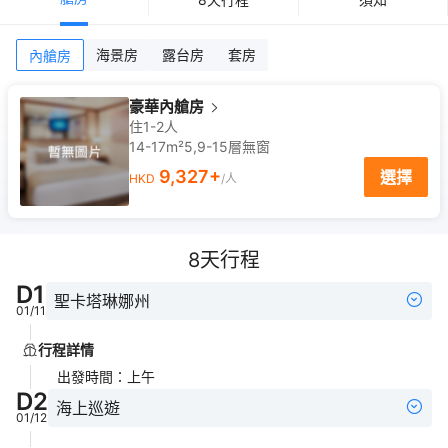
海景房
露台房
套房
內艙房
豪華內艙房
住1-2人
14-17m²
5,9-15
層
無窗
9,327
+
選擇
HKD
/人
8
天行程
D
1
聖卡塔琳娜州
01/11
行程詳情
出發時間
：
上午
D
2
海上巡遊
01/12