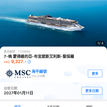
1/
4
產品編號：
T226899
7-晚 蒙得維的亞-布宜諾斯艾利斯-聖保羅
9,327
HKD
/人
海平線號
更多
153,516
噸
出發日期
更多日期
2027年01月11日
艙房
8天行程
須知