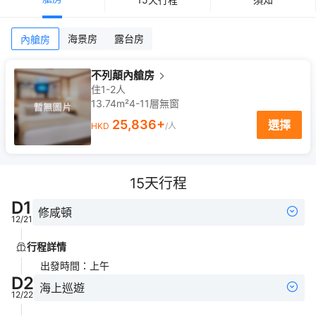
海景房
露台房
內艙房
不列顛內艙房
住1-2人
13.74m²
4-11
層
無窗
25,836
+
選擇
HKD
/人
15
天行程
D
1
修咸頓
12/21
行程詳情
出發時間
：
上午
D
2
海上巡遊
12/22