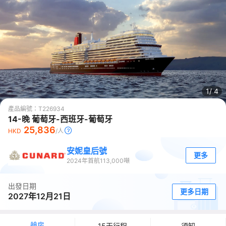
1/
4
產品編號：
T226934
14-晚 葡萄牙-西班牙-葡萄牙
25,836
HKD
/人
安妮皇后號
更多
2024
年首航
113,000
噸
出發日期
更多日期
2027年12月21日
艙房
15天行程
須知