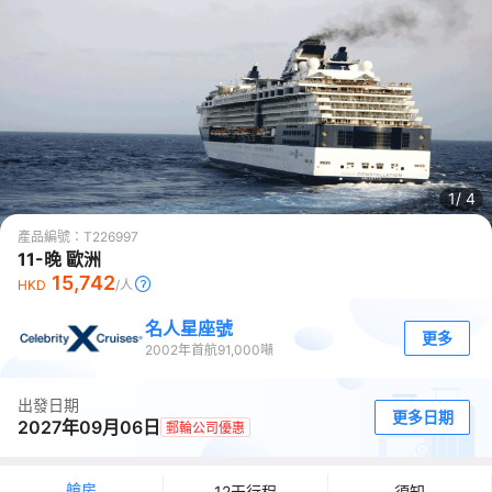
1/
4
產品編號：
T226997
11-晚 歐洲
15,742
HKD
/人
名人星座號
更多
2002
年首航
91,000
噸
出發日期
更多日期
2027年09月06日
郵輪公司優惠
艙房
12天行程
須知