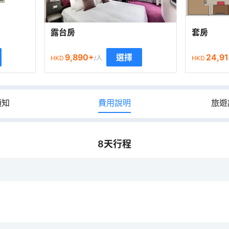
露台房
套房
9,890
+
24,91
選擇
HKD
/人
HKD
須知
費用說明
旅遊
8
天行程