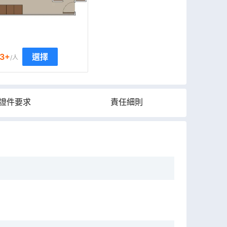
3
+
選擇
/人
證件要求
責任細則