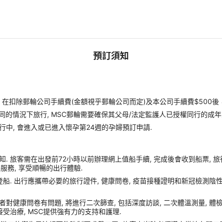
預訂須知
扣除郵輪公司手續費(金額視乎郵輪公司而定)及本公司手續費$500後
同的情況下旅行, MSC郵輪需要確保其父母/法定監護人已授權同行的成年
行中, 會進入或已進入懷孕第24週的孕婦預訂申請.
. 旅客需在出發前72小時以前辦理網上值船手續, 完成後會收到船票, 
額外服務, 享受順暢的出行體驗.
船. 出行應攜帶必要的旅行證件, 健康問卷, 疫苗接種證明和新冠檢測陰性
症狀或者對健康問卷有問題, 將進行二次篩查, 包括深度訪談, 二次體溫測量, 
受治療, MSC提供強有力的支持和護理.