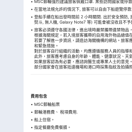
MSC郵輪強烈建議旅客佩戴口罩. 某些訪問國家或停
在當地法規允許的情況下, 旅客可以自由下船遊覽停靠港. 
登船手續在船出發時間前 2 小時關閉. 出於安全預防,
熨斗, 無人機, Galaxy Note7 等) 可能會被沒
旅客必須遵守各國法律，進出境時嚴禁攜帶違禁物品
根據海關規定，若入境旅客攜帶的自用海外物品總值
若要了解進一步資訊，請造訪海關機構的網站。旅客
和緊急措施。
對於旅客自行組織的活動，均應遵循服務人員的指導
此外，旅客應考慮自身的年齡、體能、健康狀況、天
如果旅客認為有必要，應諮詢醫生或專業人士的意見
部分國家會在旅客抵達機場和港口時採集指紋及拍攝
費用包含
MSC郵輪船票
郵輪港務費、 稅項費用.
船上住宿。
指定餐廳免費餐膳。