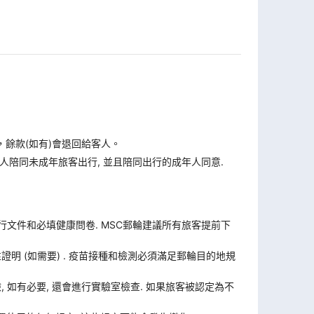
，餘款(如有)會退回給客人。
人陪同未成年旅客出行, 並且陪同出行的成年人同意.
旅行文件和必填健康問卷. MSC郵輪建議所有旅客提前下
證明 (如需要) . 疫苗接種和檢測必須滿足郵輪目的地規
體檢, 如有必要, 還會進行實驗室檢查. 如果旅客被認定為不