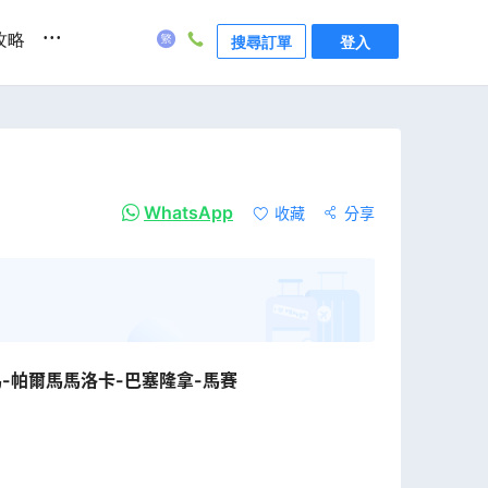
...
攻略
搜尋訂單
登入
WhatsApp
收藏
分享
馬-帕爾馬馬洛卡-巴塞隆拿-馬賽