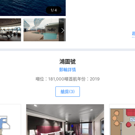
1
4
鴻圖號
郵輪詳情
噸位：
181,000噸
首航年份：
2019
艙房(3)