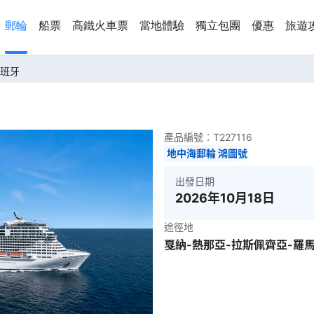
郵輪
船票
高鐵火車票
當地體驗
獨立包團
優惠
旅遊
西班牙
產品編號：
T227116
地中海郵輪 鴻圖號
出發日期
2026年10月18日
途徑地
戛納-熱那亞-拉斯佩齊亞-羅