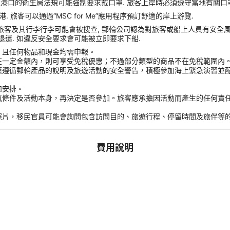
靠港口的衛生局法規可能強制要求戴口罩. 旅客上岸時必須遵守當地有關口罩
旅客可以通過“MSC for Me”應用程序預訂舒適的岸上游覽.
 旅客及其行李行李可能會被搜查, 郵輪公司認為對旅客或船上人員有安全風險的任
收且不予退還. 如違反安全要求會可能被立即要求下船.
，且任何物品和現金均需申報。
在一定金額內，則可享受免稅優惠；不過部分類型的商品不在免稅範圍內
應遵循郵輪產品的說明及旅遊活動的安全警告，積極參加海上緊急演習並
和安排。
氣條件及活動本身，再決定是否參加。旅客應承擔因活動而產生的任何責
。
照片，移民官員可能會詢問包含訪問目的、旅遊行程、停留時間及旅伴等
費用說明