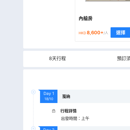
內艙房
8,600
+
選擇
HKD
/人
8天行程
預訂
Day
1
戛納
18/10
行程詳情
出發時間
：
上午
Day
2