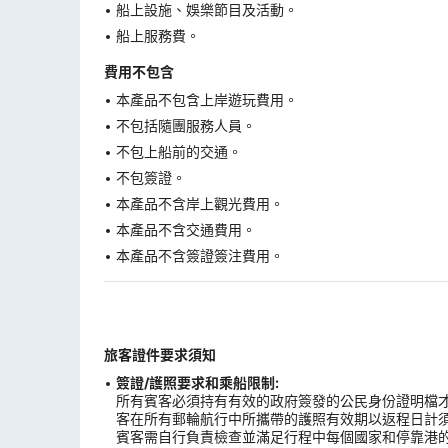
船上設施、娛樂節目及活動。
船上服務費。
費用不包含
本產品不包含上岸遊玩費用。
不包括隨團服務人員。
不包上船前的交通。
不包簽證。
本產品不含岸上觀光費用。
本產品不含交通費用。
本產品不含簽證簽注費用。
旅客證件要求須知
簽證/護照要求和乘船限制:
所有賓客必須持有有效的政府簽發的公民身份證明檔才
客在所有郵輪航行中所攜帶的護照有效期以返程日計
賓客需自行負責檢查並滿足行程中每個國家和停靠港的