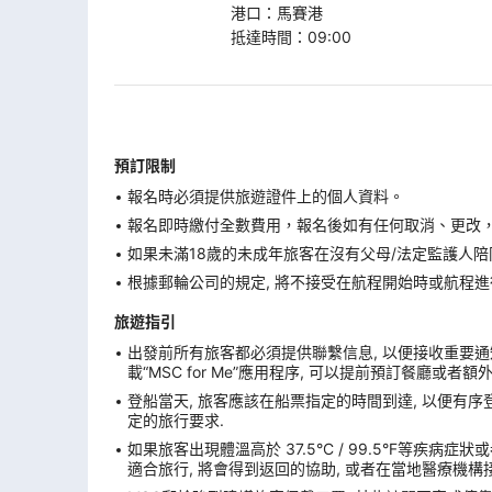
港口
：
馬賽港
抵達時間
：
09:00
預訂限制
報名時必須提供旅遊證件上的個人資料。
報名即時繳付全數費用，報名後如有任何取消、更改，在
如果未滿18歲的未成年旅客在沒有父母/法定監護人陪
根據郵輪公司的規定, 將不接受在航程開始時或航程進
旅遊指引
出發前所有旅客都必須提供聯繫信息, 以便接收重要通知
載“MSC for Me”應用程序, 可以提前預訂餐廳或者
登船當天, 旅客應該在船票指定的時間到達, 以便有序登
定的旅行要求.
如果旅客出現體溫高於 37.5°C / 99.5°F等疾病
適合旅行, 將會得到返回的協助, 或者在當地醫療機構接