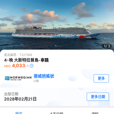
1/
3
產品編號：
T227998
4-晚 大斯特拉普島-拿騷
4,033
HKD
/人
挪威逍遙號
更多
0
噸
出發日期
更多日期
2028年02月21日
艙房
5天行程
須知