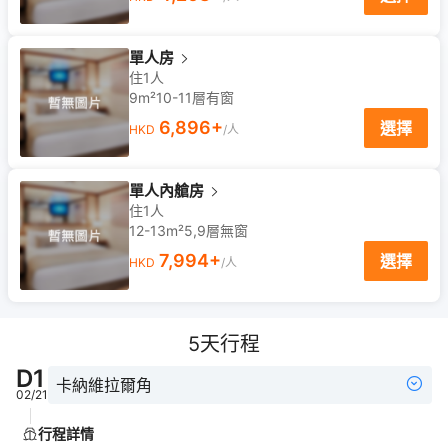
單人房
住1人
9m²
10-11
層
有窗
6,896
+
選擇
HKD
/人
單人內艙房
住1人
12-13m²
5,9
層
無窗
7,994
+
選擇
HKD
/人
5
天行程
D
1
卡納維拉爾角
02/21
行程詳情