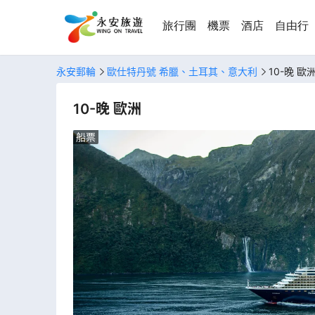
旅行團
機票
酒店
自由行
永安郵輪
歐仕特丹號 希臘、土耳其、意大利
10-晚 歐
10-晚 歐洲
船票