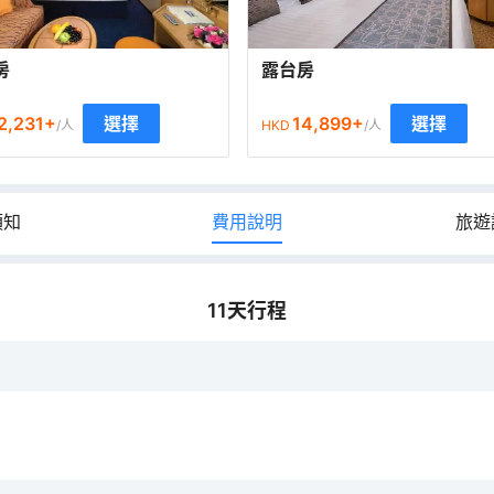
房
露台房
2,231
+
14,899
+
選擇
選擇
/人
HKD
/人
須知
費用說明
旅遊
11
天行程