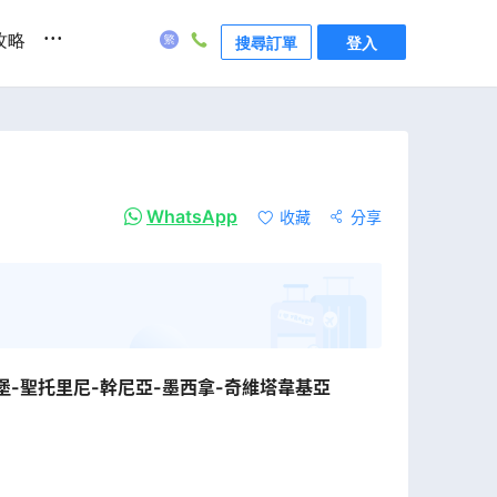
...
攻略
搜尋訂單
登入
WhatsApp
收藏
分享
堡-聖托里尼-幹尼亞-墨西拿-奇維塔韋基亞