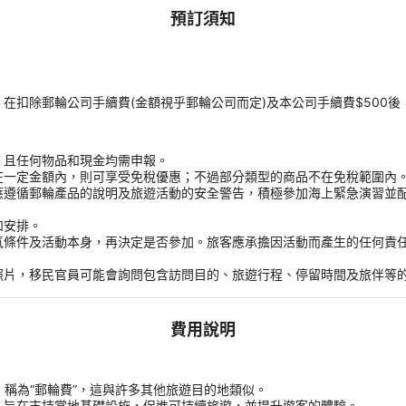
預訂須知
扣除郵輪公司手續費(金額視乎郵輪公司而定)及本公司手續費$500後
，且任何物品和現金均需申報。
在一定金額內，則可享受免稅優惠；不過部分類型的商品不在免稅範圍內
應遵循郵輪產品的說明及旅遊活動的安全警告，積極參加海上緊急演習並
和安排。
氣條件及活動本身，再決定是否參加。旅客應承擔因活動而產生的任何責
。
照片，移民官員可能會詢問包含訪問目的、旅遊行程、停留時間及旅伴等
費用說明
用，稱為“郵輪費”，這與許多其他旅遊目的地類似。
，旨在支持當地基礎設施，促進可持續旅遊，並提升遊客的體驗。