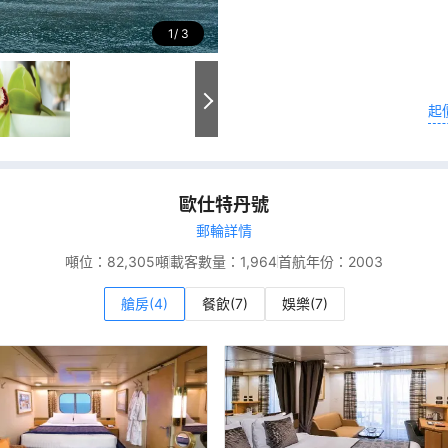
1
3
起
歐仕特丹號
郵輪詳情
噸位：
82,305噸
載客數量：
1,964
首航年份：
2003
艙房(4)
餐飲(7)
娛樂(7)