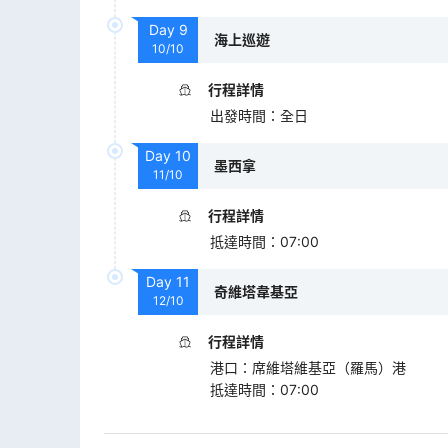
Day
9
海上巡遊
10/10
行程詳情
出發時間
：
全日
Day
10
墨西拿
11/10
行程詳情
抵達時間
：
07:00
Day
11
奇維塔韋基亞
12/10
行程詳情
港口
：
席維塔維基亞（羅馬）港
抵達時間
：
07:00