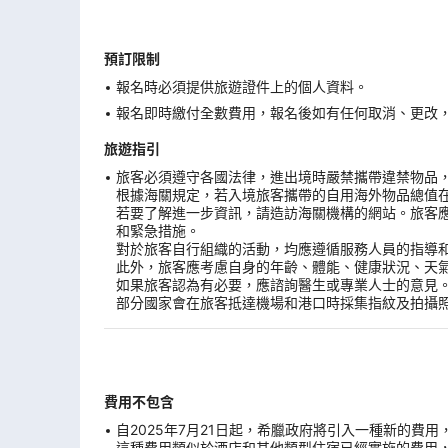
預訂限制
報名時必須提供旅遊證件上的個人資料。
報名即時繳付全數費用，報名後如有任何取消、更改，在
旅遊指引
旅客必須遵守各國法律，進出境時嚴禁攜帶違禁物品
根據海關規定，若入境旅客攜帶的自用海外物品總值
若要了解進一步資訊，請造訪海關機構的網站。旅客
和緊急措施。
對於旅客自行組織的活動，均應遵循服務人員的指導
此外，旅客應考慮自身的年齡、體能、健康狀況、天
如果旅客認為有必要，應諮詢醫生或專業人士的意見
部分國家會在旅客抵達機場和港口時採集指紋及拍攝
費用不包含
自2025年7月21日起，希臘政府將引入一種新的費
這種費用類似於酒店和其他類型住宿已經實施的費用