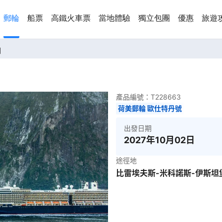
郵輪
船票
高鐵火車票
當地體驗
獨立包團
優惠
旅遊
洲
產品編號：
T228663
荷美郵輪 歐仕特丹號
出發日期
2027年10月02日
途徑地
比雷埃夫斯-米科諾斯-伊斯坦