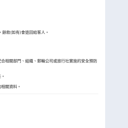
，餘款(如有)會退回給客人。
。
配合相關部門、組織、郵輪公司或旅行社實施的安全預防
任。
的相關資料。