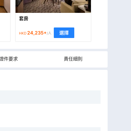
套房
24,235
+
選擇
HKD
/人
證件要求
責任細則