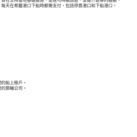
，每天在希臘港口下船時都需支付，包括停靠港口和下船港口。
們的船上賬戶。
營的郵輪公司。
。