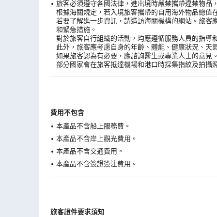
旅客必須遵守各國法律，進出境時嚴禁攜帶違禁物品
根據海關規定，若入境旅客攜帶的自用海外物品總值
若要了解進一步資訊，請造訪海關機構的網站。旅客
和緊急措施。
對於旅客自行組織的活動，均應遵循服務人員的指導
此外，旅客應考慮自身的年齡、體能、健康狀況、天
如果旅客認為有必要，應諮詢醫生或專業人士的意見
部分國家會在旅客抵達機場和港口時採集指紋及拍攝
費用不包含
本產品不含船上服務費。
本產品不含岸上觀光費用。
本產品不含交通費用。
本產品不含簽證簽注費用。
旅客證件要求須知