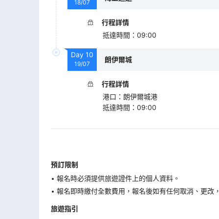
18/07
行程詳情
抵達時間
：
09:00
Day
10
朗伊爾城
19/07
行程詳情
港口
：
朗伊爾城港
抵達時間
：
09:00
預訂限制
報名時必須提供旅遊證件上的個人資料。
報名即時繳付全數費用，報名後如有任何取消、更改，在
旅遊指引