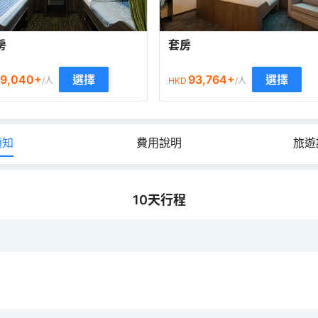
房
套房
9,040
+
93,764
+
選擇
選擇
/人
HKD
/人
須知
費用說明
旅遊
10
天行程