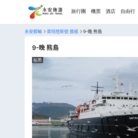
旅行團
機票
酒店
自由行
永安郵輪
奧特陸斯號 挪威
9-晚 熊島
9-晚 熊島
船票