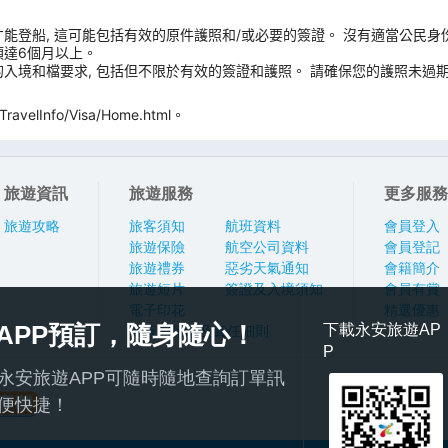
能登船, 這可能包括有效的原件護照和/或必要的簽證。 沒有適當公民身
須達6個月以上。
入境和檔要求, 包括但不限於有效的簽證和護照。 請確保您的護照未過期
velInfo/Visa/Home.html。
旅遊資訊
旅遊服務
更多服務
旅遊攻略
旅客須知
航班資料
會員登入
旅遊保險
航空公司資料
會員登記
旅遊禮券
惡劣天氣通知
會籍簡介
旅遊短片
簽證及入境須知
會員有賞
電子印花
精選優惠
APP預訂，隨身隨心！
下載永安旅遊AP
旅行團報名及責任細則
P
永安旅遊APP可隨時隨地查詢訂單訊
便快捷！