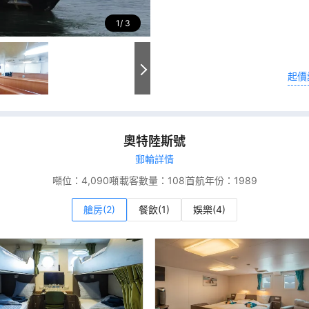
1
3
起價
奧特陸斯號
郵輪詳情
噸位：
4,090噸
載客數量：
108
首航年份：
1989
艙房(2)
餐飲(1)
娛樂(4)