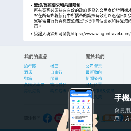
簽證/護照要求和乘船限制:
所有賓客必須持有有效的政府簽發的公民身份證明檔才
客在所有郵輪航行中所攜帶的護照有效期以返程日計
賓客需自行負責檢查並滿足行程中每個國家和停靠港的
策。
簽證入境須知可瀏覽https://www.wingontravel.com/Tra
我們的產品
關於我們
旅行團
機票
公司背景
酒店
自由行
最新動向
郵輪
船票
新聞發佈
高鐵火車票
當地體驗
分行位置
港玩港食
獨立包團
人才招聘及發展
手機
私隱政策
會員用
息，方
關注我們