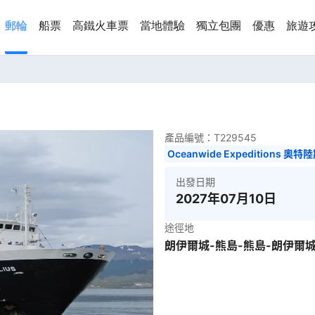
郵輪
船票
高鐵火車票
當地體驗
獨立包團
優惠
旅遊
產品編號：
T229545
Oceanwide Expeditions 奧特
出發日期
2027年07月10日
途徑地
朗伊爾城-熊島-熊島-朗伊爾