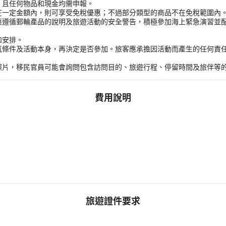
，且任何物品和現金均需申報。
在一定金額內，則可享受免稅優惠；不過部分類型的商品不在免稅範圍內
應遵循郵輪產品的說明及旅遊活動的安全警告，積極參加海上緊急演習並
和安排。
氣條件及活動本身，再決定是否參加。旅客應承擔因活動而產生的任何責
。
照片，移民官員可能會詢問包含訪問目的、旅遊行程、停留時間及旅伴等
費用說明
旅遊證件要求