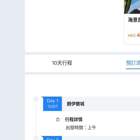
海景
4
HKD
10天行程
預訂
Day
1
朗伊爾城
10/07
行程詳情
出發時間
：
上午
Day
2