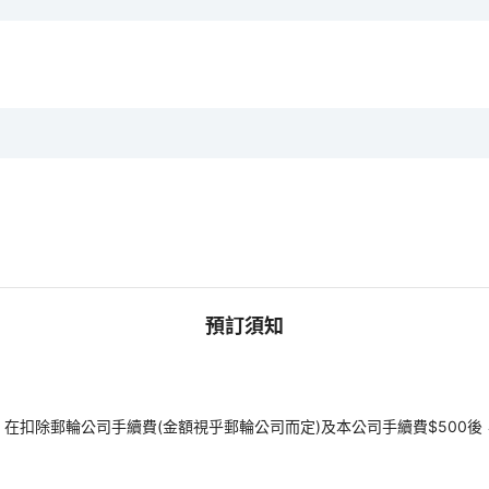
預訂須知
扣除郵輪公司手續費(金額視乎郵輪公司而定)及本公司手續費$500後